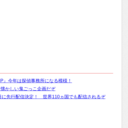
SP』今年は探偵事務所になる模様！
 懐かしい鬼ごっこ企画だぞ
23日に先行配信決定！ 世界110ヵ国でも配信されるぞ