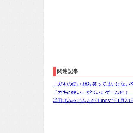
関連記事
『ガキの使い 絶対笑ってはいけない
『ガキの使い』がついにゲーム化！
浜田ばみゅばみゅがiTunesで11月