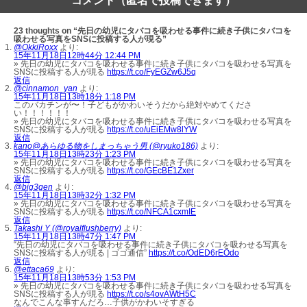
コメント（匿名で投稿できます）
23 thoughts on “先日の幼児にタバコを吸わせる事件に続き子供にタバコを
吸わせる写真をSNSに投稿する人が現る”
@OkkiRoxx
より:
15年11月18日12時44分 12:44 PM
» 先日の幼児にタバコを吸わせる事件に続き子供にタバコを吸わせる写真を
SNSに投稿する人が現る
https://t.co/FyEGZw6J5q
返信
@cinnamon_yan
より:
15年11月18日13時18分 1:18 PM
このバカチンが〜！子どもがかわいそうだから絶対やめてくださ
い！！！！！！
» 先日の幼児にタバコを吸わせる事件に続き子供にタバコを吸わせる写真を
SNSに投稿する人が現る
https://t.co/uEiEMw8lYW
返信
kano@あらゆる物をしまっちゃう男 (@ryuko186)
より:
15年11月18日13時23分 1:23 PM
» 先日の幼児にタバコを吸わせる事件に続き子供にタバコを吸わせる写真を
SNSに投稿する人が現る
https://t.co/GEcBE1Zxer
返信
@big3gen
より:
15年11月18日13時32分 1:32 PM
» 先日の幼児にタバコを吸わせる事件に続き子供にタバコを吸わせる写真を
SNSに投稿する人が現る
https://t.co/NFCA1cxmIE
返信
Takashi Y (@royalflushberry)
より:
15年11月18日13時47分 1:47 PM
“先日の幼児にタバコを吸わせる事件に続き子供にタバコを吸わせる写真を
SNSに投稿する人が現る | ゴゴ通信”
https://t.co/OdED6rEOdo
返信
@ettaca69
より:
15年11月18日13時53分 1:53 PM
» 先日の幼児にタバコを吸わせる事件に続き子供にタバコを吸わせる写真を
SNSに投稿する人が現る
https://t.co/s4ovAWtH5C
なんでこんな事すんだろ…子供がかわいそすぎる