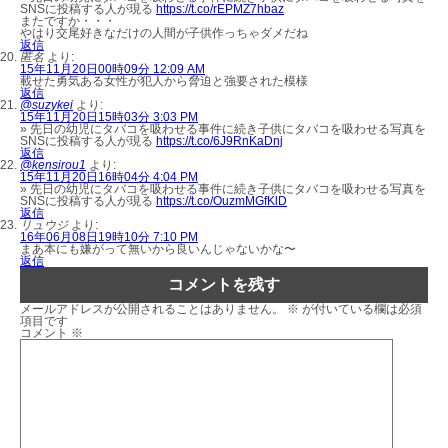
SNSに投稿する人が現る
https://t.co/rEPMZ7hbaz
またですか・・・
やはり交尾好きなだけの人間が子供作っちゃダメだね
返信
匿名
より:
15年11月20日00時09分 12:09 AM
載せた勇気ある女性が犯人から脅迫と強要された模様
返信
@suzykei
より:
15年11月20日15時03分 3:03 PM
» 先日の幼児にタバコを吸わせる事件に続き子供にタバコを吸わせる写真を
SNSに投稿する人が現る
https://t.co/6J9RnKaDnj
返信
@kensirou1
より:
15年11月20日16時04分 4:04 PM
» 先日の幼児にタバコを吸わせる事件に続き子供にタバコを吸わせる写真を
SNSに投稿する人が現る
https://t.co/OuzmMGfKlD
返信
リュウジ
より:
16年06月08日19時10分 7:10 PM
まあ本にも嫌がって無いから良いんじゃないかな〜
返信
コメントを残す
メールアドレスが公開されることはありません。
※
が付いている欄は必須
項目です
コメント
※