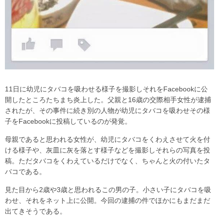
11日に幼児にタバコを吸わせる様子を撮影しそれをFacebookに公
開したところたちまち炎上した。父親と16歳の交際相手女性が逮捕
されたが、その事件に続き別の人物が幼児にタバコを吸わせその様
子をFacebookに投稿しているのが発覚。
母親であると思われる女性が、幼児にタバコをくわえさせて火を付
ける様子や、灰皿に灰を落とす様子などを撮影しそれらの写真を投
稿。ただタバコをくわえているだけでなく、ちゃんと火の付いたタ
バコである。
見た目から2歳や3歳と思われるこの男の子。小さい子にタバコを吸
わせ、それをネット上に公開。今回の逮捕の件でほかにもまだまだ
出てきそうである。