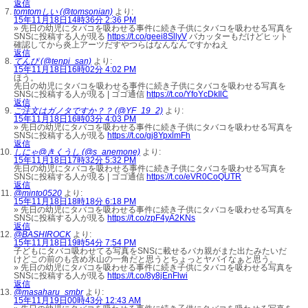
返信
tomtomしい (@tomsonian)
より:
15年11月18日14時36分 2:36 PM
» 先日の幼児にタバコを吸わせる事件に続き子供にタバコを吸わせる写真を
SNSに投稿する人が現る
https://t.co/geei8SllyV
バカッターもだけどヒット
確認してから炎上アーツだすやつらはなんなんですかねえ
返信
てんぴ (@tenpi_san)
より:
15年11月18日16時02分 4:02 PM
ほう。
先日の幼児にタバコを吸わせる事件に続き子供にタバコを吸わせる写真を
SNSに投稿する人が現る | ゴゴ通信
https://t.co/YfoYcDkIlC
返信
ご注文はガノタですか？？ (@YF_19_2)
より:
15年11月18日16時03分 4:03 PM
» 先日の幼児にタバコを吸わせる事件に続き子供にタバコを吸わせる写真を
SNSに投稿する人が現る
https://t.co/gj8YpxlmFh
返信
しにゃ@きくうし (@s_anemone)
より:
15年11月18日17時32分 5:32 PM
先日の幼児にタバコを吸わせる事件に続き子供にタバコを吸わせる写真を
SNSに投稿する人が現る | ゴゴ通信
https://t.co/eVR0CoQUTR
返信
@minto0520
より:
15年11月18日18時18分 6:18 PM
» 先日の幼児にタバコを吸わせる事件に続き子供にタバコを吸わせる写真を
SNSに投稿する人が現る
https://t.co/zpF4yA2KNs
返信
@BASHIROCK
より:
15年11月18日19時54分 7:54 PM
子どもにタバコ吸わせてる写真をSNSに載せるバカ親がまた出たみたいだ
けどこの前のも含め氷山の一角だと思うとちょっとヤバイなぁと思う。
» 先日の幼児にタバコを吸わせる事件に続き子供にタバコを吸わせる写真を
SNSに投稿する人が現る
https://t.co/8y8jEnFlwi
返信
@masaharu_smbr
より:
15年11月19日00時43分 12:43 AM