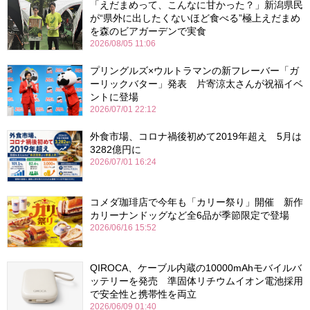
「えだまめって、こんなに甘かった？」新潟県民
が“県外に出したくないほど食べる”極上えだまめ
を森のビアガーデンで実食
2026/08/05 11:06
プリングルズ×ウルトラマンの新フレーバー「ガ
ーリックバター」発表 片寄涼太さんが祝福イベ
ントに登場
2026/07/01 22:12
外食市場、コロナ禍後初めて2019年超え 5月は
3282億円に
2026/07/01 16:24
コメダ珈琲店で今年も「カリー祭り」開催 新作
カリーナンドッグなど全6品が季節限定で登場
2026/06/16 15:52
QIROCA、ケーブル内蔵の10000mAhモバイルバ
ッテリーを発売 準固体リチウムイオン電池採用
で安全性と携帯性を両立
2026/06/09 01:40