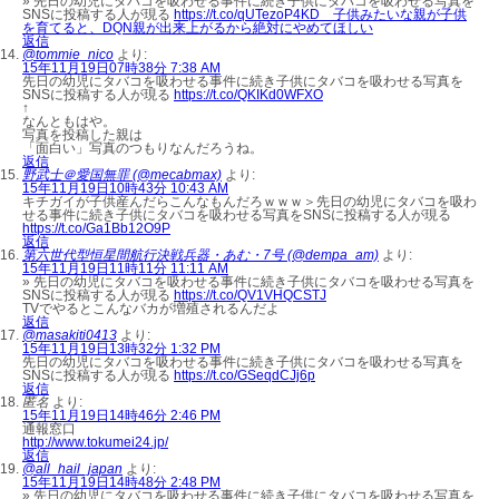
» 先日の幼児にタバコを吸わせる事件に続き子供にタバコを吸わせる写真を
SNSに投稿する人が現る
https://t.co/qUTezoP4KD 子供みたいな親が子供
を育てると、DQN親が出来上がるから絶対にやめてほしい
返信
@tommie_nico
より:
15年11月19日07時38分 7:38 AM
先日の幼児にタバコを吸わせる事件に続き子供にタバコを吸わせる写真を
SNSに投稿する人が現る
https://t.co/QKIKd0WFXO
↑
なんともはや。
写真を投稿した親は
「面白い」写真のつもりなんだろうね。
返信
野武士＠愛国無罪 (@mecabmax)
より:
15年11月19日10時43分 10:43 AM
キチガイが子供産んだらこんなもんだろｗｗｗ＞先日の幼児にタバコを吸わ
せる事件に続き子供にタバコを吸わせる写真をSNSに投稿する人が現る
https://t.co/Ga1Bb12O9P
返信
第六世代型恒星間航行決戦兵器・あむ・7号 (@dempa_am)
より:
15年11月19日11時11分 11:11 AM
» 先日の幼児にタバコを吸わせる事件に続き子供にタバコを吸わせる写真を
SNSに投稿する人が現る
https://t.co/QV1VHQCSTJ
TVでやるとこんなバカが増殖されるんだよ
返信
@masakiti0413
より:
15年11月19日13時32分 1:32 PM
先日の幼児にタバコを吸わせる事件に続き子供にタバコを吸わせる写真を
SNSに投稿する人が現る
https://t.co/GSeqdCJj6p
返信
匿名
より:
15年11月19日14時46分 2:46 PM
通報窓口
http://www.tokumei24.jp/
返信
@all_hail_japan
より:
15年11月19日14時48分 2:48 PM
» 先日の幼児にタバコを吸わせる事件に続き子供にタバコを吸わせる写真を