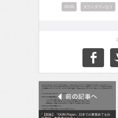
RIZIN
ダウンタウンなう
"【朗報】『GOM Player』日本での事業終了を白