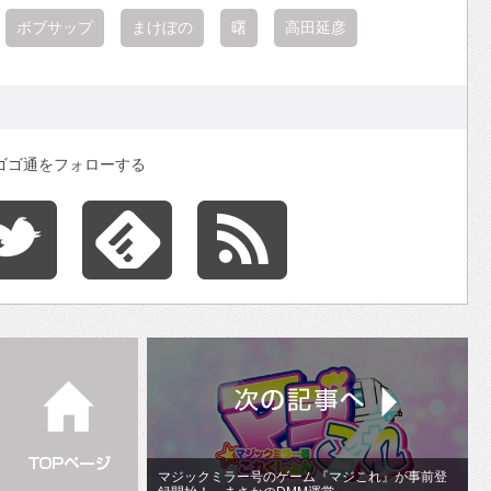
ボブサップ
まけぼの
曙
高田延彦
ゴゴ通をフォローする
マジックミラー号のゲーム『マジこれ』が事前登