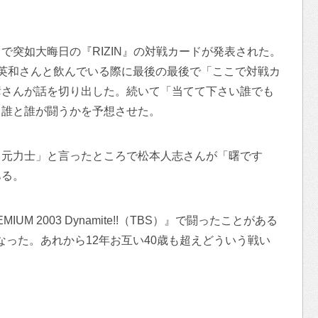
で突如大晦日の『RIZIN』の対戦カードが発表された。
英和さんと飲んでいる際に最後の最後で「ここで対戦カ
彦さんが話を切り出した。続いて「当てて下さい誰でも
て誰と誰が闘うかを予想させた。
あり、元力士」と言ったところで松本人志さんが「曙です
ある。
IUM 2003 Dynamite!!（TBS）』で闘ったことがある
なった。あれから12年お互い40歳も超えどういう戦い