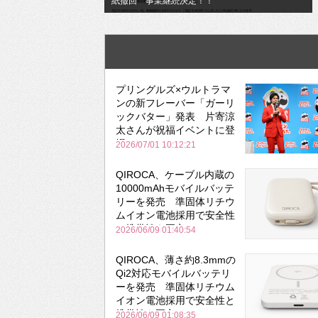
紙撤回 事業継続決定！！
プリングルズ×ウルトラマ
ンの新フレーバー「ガーリ
ックバター」発表 片寄涼
太さんが祝福イベントに登
場
2026/07/01 10:12:21
QIROCA、ケーブル内蔵の
10000mAhモバイルバッテ
リーを発売 準固体リチウ
ムイオン電池採用で安全性
と携帯性を両立
2026/06/09 01:40:54
QIROCA、薄さ約8.3mmの
Qi2対応モバイルバッテリ
ーを発売 準固体リチウム
イオン電池採用で安全性と
携帯性を両立
2026/06/09 01:08:35