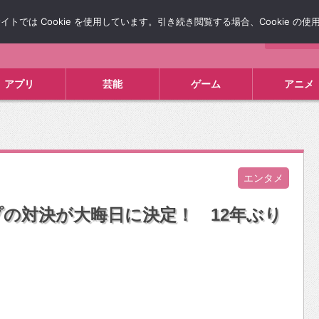
では Cookie を使用しています。引き続き閲覧する場合、Cookie の
について
広告掲載について
お問い合わせ
タレコミ
アプリ
芸能
ゲーム
アニメ
エンタメ
プの対決が大晦日に決定！ 12年ぶり