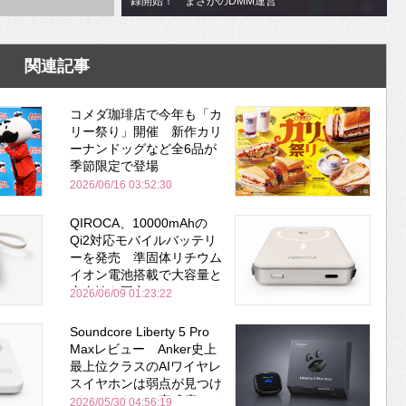
録開始！ まさかのDMM運営
関連記事
コメダ珈琲店で今年も「カ
リー祭り」開催 新作カリ
ーナンドッグなど全6品が
季節限定で登場
2026/06/16 03:52:30
QIROCA、10000mAhの
Qi2対応モバイルバッテリ
ーを発売 準固体リチウム
イオン電池搭載で大容量と
安全性を両立
2026/06/09 01:23:22
Soundcore Liberty 5 Pro
Maxレビュー Anker史上
最上位クラスのAIワイヤレ
スイヤホンは弱点が見つけ
づらいくらいの完成度にび
2026/05/30 04:56:19