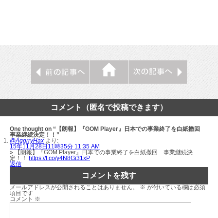
コメント（匿名で投稿できます）
One thought on “【朗報】『GOM Player』日本での事業終了を白紙撤回
事業継続決定！！”
@AggrryHax
より:
15年11月28日11時35分 11:35 AM
» 【朗報】『GOM Player』日本での事業終了を白紙撤回 事業継続決
定！！
https://t.co/y4N8Gi31xP
返信
コメントを残す
メールアドレスが公開されることはありません。
※
が付いている欄は必須
項目です
コメント
※