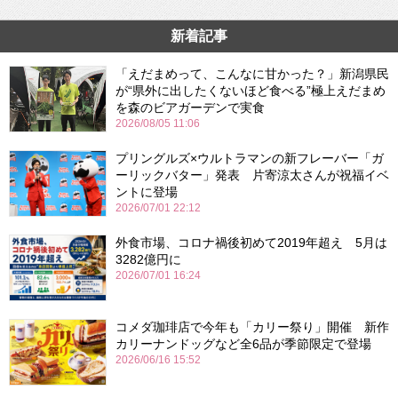
新着記事
「えだまめって、こんなに甘かった？」新潟県民
が“県外に出したくないほど食べる”極上えだまめ
を森のビアガーデンで実食
2026/08/05 11:06
プリングルズ×ウルトラマンの新フレーバー「ガ
ーリックバター」発表 片寄涼太さんが祝福イベ
ントに登場
2026/07/01 22:12
外食市場、コロナ禍後初めて2019年超え 5月は
3282億円に
2026/07/01 16:24
コメダ珈琲店で今年も「カリー祭り」開催 新作
カリーナンドッグなど全6品が季節限定で登場
2026/06/16 15:52