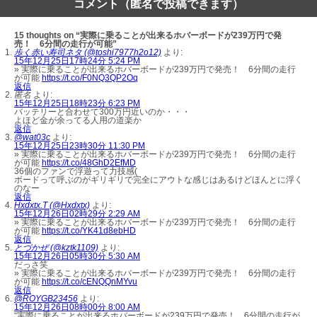
コメント（匿名で投稿できます）
15 thoughts on “実際に乗ることが出来るホバーボードが239万円で発
売！ 6分間の走行が可能”
歩く赤い寿司ネタ (@toshi7977h2o12)
より:
15年12月25日17時24分 5:24 PM
» 実際に乗ることが出来るホバーボードが239万円で発売！ 6分間の走行
が可能
https://t.co/F0NQ3QP2Oq
返信
匿名
より:
15年12月25日18時23分 6:23 PM
バッテリーと合わせて300万円近いのか・・・
よほど金が余ってる人用の道楽か
返信
@wat03c
より:
15年12月25日23時30分 11:30 PM
» 実際に乗ることが出来るホバーボードが239万円で発売！ 6分間の走行
が可能
https://t.co/48GhD2EfMD
36個のファンで浮遊って力技感(
ボードって呼ぶのがギリギリで完全にアウトな感じはあるけどほんとに浮く
のなー
返信
Hxdxtx.T (@Hxdxtx)
より:
15年12月26日02時29分 2:29 AM
» 実際に乗ることが出来るホバーボードが239万円で発売！ 6分間の走行
が可能
https://t.co/YK41d8ebHD
返信
とづかぜ (@kztk1109)
より:
15年12月26日05時30分 5:30 AM
だっさ笑
» 実際に乗ることが出来るホバーボードが239万円で発売！ 6分間の走行
が可能
https://t.co/cENQQnMYvu
返信
@ROYGB23456
より:
15年12月26日08時00分 8:00 AM
“実際に乗ることが出来るホバーボードが239万円で発売！ 6分間の走行が