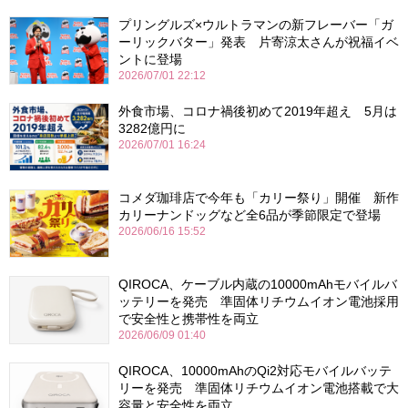
プリングルズ×ウルトラマンの新フレーバー「ガ
ーリックバター」発表 片寄涼太さんが祝福イベ
ントに登場
2026/07/01 22:12
外食市場、コロナ禍後初めて2019年超え 5月は
3282億円に
2026/07/01 16:24
コメダ珈琲店で今年も「カリー祭り」開催 新作
カリーナンドッグなど全6品が季節限定で登場
2026/06/16 15:52
QIROCA、ケーブル内蔵の10000mAhモバイルバ
ッテリーを発売 準固体リチウムイオン電池採用
で安全性と携帯性を両立
2026/06/09 01:40
QIROCA、10000mAhのQi2対応モバイルバッテ
リーを発売 準固体リチウムイオン電池搭載で大
容量と安全性を両立