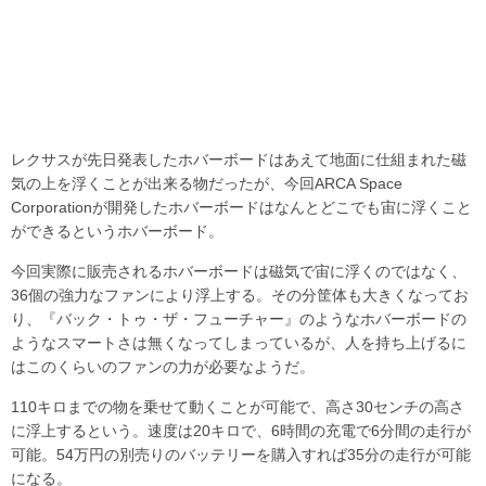
レクサスが先日発表したホバーボードはあえて地面に仕組まれた磁
気の上を浮くことが出来る物だったが、今回ARCA Space
Corporationが開発したホバーボードはなんとどこでも宙に浮くこと
ができるというホバーボード。
今回実際に販売されるホバーボードは磁気で宙に浮くのではなく、
36個の強力なファンにより浮上する。その分筐体も大きくなってお
り、『バック・トゥ・ザ・フューチャー』のようなホバーボードの
ようなスマートさは無くなってしまっているが、人を持ち上げるに
はこのくらいのファンの力が必要なようだ。
110キロまでの物を乗せて動くことが可能で、高さ30センチの高さ
に浮上するという。速度は20キロで、6時間の充電で6分間の走行が
可能。54万円の別売りのバッテリーを購入すれば35分の走行が可能
になる。