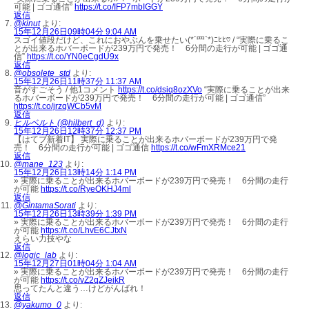
可能 | ゴゴ通信”
https://t.co/IFP7mbIGGY
返信
@kinut
より:
15年12月26日09時04分 9:04 AM
スゴイ値段だけど、これにおやぶんを乗せたい(*´罒`*)ﾆﾋﾋ♡ / “実際に乗るこ
とが出来るホバーボードが239万円で発売！ 6分間の走行が可能 | ゴゴ通
信”
https://t.co/YN0eCgdU9x
返信
@obsolete_std
より:
15年12月26日11時37分 11:37 AM
音がすごそう / 他1コメント
https://t.co/dsiq8ozXVo
“実際に乗ることが出来
るホバーボードが239万円で発売！ 6分間の走行が可能 | ゴゴ通信”
https://t.co/jrzqWCb5vM
返信
ヒルベルト (@hilbert_d)
より:
15年12月26日12時37分 12:37 PM
【はてブ新着IT】 実際に乗ることが出来るホバーボードが239万円で発
売！ 6分間の走行が可能 | ゴゴ通信
https://t.co/wFmXRMce21
返信
@mane_123
より:
15年12月26日13時14分 1:14 PM
» 実際に乗ることが出来るホバーボードが239万円で発売！ 6分間の走行
が可能
https://t.co/RyeOKHJ4ml
返信
@GintamaSorati
より:
15年12月26日13時39分 1:39 PM
» 実際に乗ることが出来るホバーボードが239万円で発売！ 6分間の走行
が可能
https://t.co/LhvE6CJtxN
えらい力技やな
返信
@logic_lab
より:
15年12月27日01時04分 1:04 AM
» 実際に乗ることが出来るホバーボードが239万円で発売！ 6分間の走行
が可能
https://t.co/vZ2qZJeikR
思ってたんと違う…けどがんばれ！
返信
@yakumo_0
より: