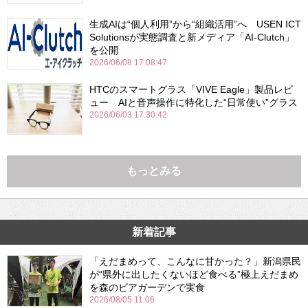
生成AIは“個人利用”から“組織活用”へ USEN ICT
Solutionsが実態調査と新メディア「AI-Clutch」
を公開
2026/06/08 17:08:47
HTCのスマートグラス「VIVE Eagle」製品レビ
ュー AIと音声操作に特化した“日常使い”グラス
2026/06/03 17:30:42
もっとみる
新着記事
「えだまめって、こんなに甘かった？」新潟県民
が“県外に出したくないほど食べる”極上えだまめ
を森のビアガーデンで実食
2026/08/05 11:06