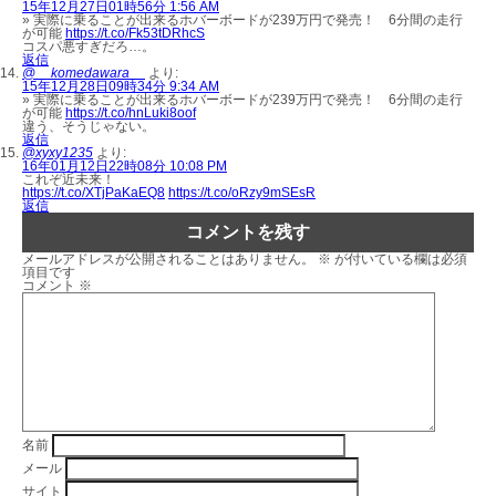
15年12月27日01時56分 1:56 AM
» 実際に乗ることが出来るホバーボードが239万円で発売！ 6分間の走行
が可能
https://t.co/Fk53tDRhcS
コスパ悪すぎだろ…。
返信
@__komedawara__
より:
15年12月28日09時34分 9:34 AM
» 実際に乗ることが出来るホバーボードが239万円で発売！ 6分間の走行
が可能
https://t.co/hnLuki8oof
違う、そうじゃない。
返信
@xyxy1235
より:
16年01月12日22時08分 10:08 PM
これぞ近未来！
https://t.co/XTjPaKaEQ8
https://t.co/oRzy9mSEsR
返信
コメントを残す
メールアドレスが公開されることはありません。
※
が付いている欄は必須
項目です
コメント
※
名前
メール
サイト