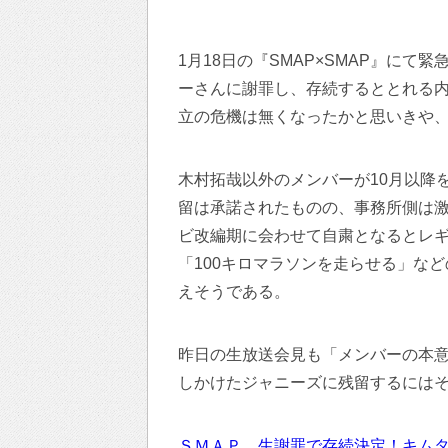
1月18日の『SMAP×SMAP』にて
ーさんに謝罪し、存続するととれる内
立の危機は無くなったかと思いきや
木村拓哉以外のメンバーが10月以降
留は承諾されたものの、事務所側は激
ビ改編期に会わせて自粛となるとレ
「100キロマラソンを走らせる」な
えそうである。
昨日の生放送会見も「メンバーの本
しかけたジャニーズに残留するには
ＳＭＡＰ、生謝罪で存続決定！キム