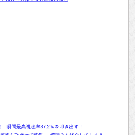
2％ 瞬間最高視聴率37.2％を叩き出す！