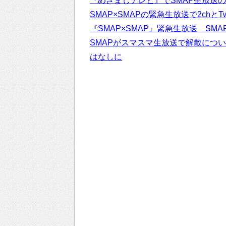
『めざましテレビ』でSMAP生放送の感
SMAP×SMAPの緊急生放送で2chとTw
『SMAP×SMAP』緊急生放送 S
SMAPがスマスマ生放送で解散につ
はなしに