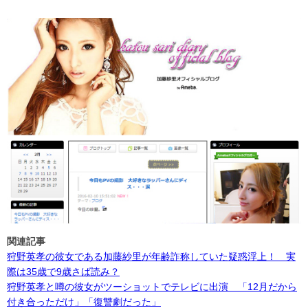
関連記事
狩野英孝の彼女である加藤紗里が年齢詐称していた疑惑浮上！ 実
際は35歳で9歳さば読み？
狩野英孝と噂の彼女がツーショットでテレビに出演 「12月だから
付き合っただけ」「復讐劇だった」