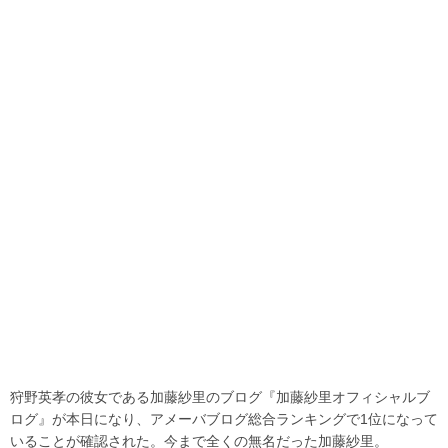
狩野英孝の彼女である加藤紗里のブログ『加藤紗里オフィシャルブ
ログ』が本日になり、アメーバブログ総合ランキングで1位になって
いることが確認された。今まで全くの無名だった加藤紗里。