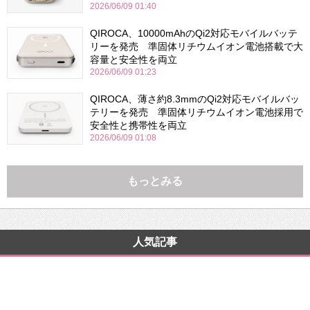
2026/06/09 01:40
QIROCA、10000mAhのQi2対応モバイルバッテ
リーを発売 準固体リチウムイオン電池搭載で大
容量と安全性を両立
2026/06/09 01:23
QIROCA、薄さ約8.3mmのQi2対応モバイルバッ
テリーを発売 準固体リチウムイオン電池採用で
安全性と携帯性を両立
2026/06/09 01:08
もっとみる
人気記事