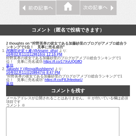
コメント（匿名で投稿できます）
2 thoughts on “狩野英孝の彼女である加藤紗里のブログがアメブロ総合ラ
ンキングで1位！ 見事に売名成功”
阿難陀＠笑々庵 (@Anann_dha)
より:
16年02月11日12時16分 12:16 PM
狩野英孝の彼女である加藤紗里のブログがアメブロ総合ランキングで1
位！ 見事に売名成功
https://t.co/17XvUQGffO
返信
Takashi Y (@royalflushberry)
より:
16年02月11日20時47分 8:47 PM
“狩野英孝の彼女である加藤紗里のブログがアメブロ総合ランキングで1
位！ 見事に売名成功”
https://t.co/F8JhfeekwU
返信
コメントを残す
メールアドレスが公開されることはありません。
※
が付いている欄は必須
項目です
コメント
※