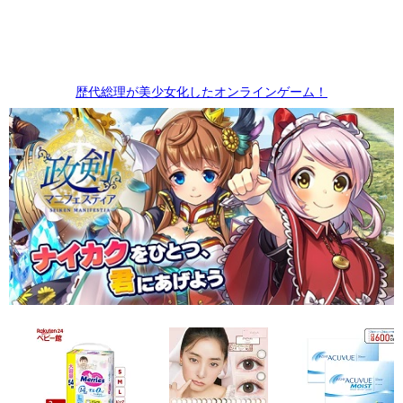
歴代総理が美少女化したオンラインゲーム！