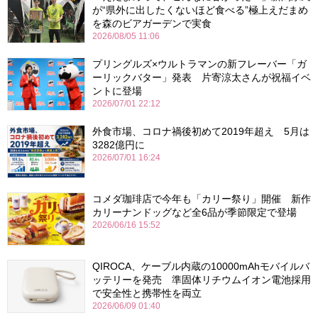
が“県外に出したくないほど食べる”極上えだまめ
を森のビアガーデンで実食
2026/08/05 11:06
プリングルズ×ウルトラマンの新フレーバー「ガ
ーリックバター」発表 片寄涼太さんが祝福イベ
ントに登場
2026/07/01 22:12
外食市場、コロナ禍後初めて2019年超え 5月は
3282億円に
2026/07/01 16:24
コメダ珈琲店で今年も「カリー祭り」開催 新作
カリーナンドッグなど全6品が季節限定で登場
2026/06/16 15:52
QIROCA、ケーブル内蔵の10000mAhモバイルバ
ッテリーを発売 準固体リチウムイオン電池採用
で安全性と携帯性を両立
2026/06/09 01:40