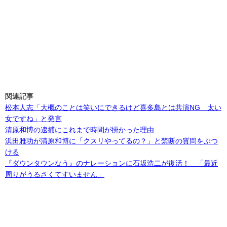
関連記事
松本人志「大概のことは笑いにできるけど喜多島とは共演NG 太い
女ですね」と発言
清原和博の逮捕にこれまで時間が掛かった理由
浜田雅功が清原和博に「クスリやってるの？」と禁断の質問をぶつ
ける
『ダウンタウンなう』のナレーションに石坂浩二が復活！ 「最近
周りがうるさくてすいません」