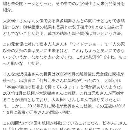
編と未公開トークとなった。その中での大沢樹生さん未公開部分を
紹介。
大沢樹生さんは元女優である喜多嶋舞さんとの間に子どもができ結
婚するが、DNA鑑定の結果も長男との父子確率0％となり自身の子
どもでないことが判明。裁判の結果も親子関係は無いという判決。
この元女優に対して松本人志さんも『ワイドナショー』で「人の死
以外の大抵の事は笑いに出来るけど、これはちょっと笑いにできな
いっていうか、なかなか太い女ですね。これは共演NGですね。ちょ
っと酷いな」と批判。
そんな大沢樹生さんの長男は2005年9月の離婚後に元女優に親権が
移った。出演者に「何故元奥さんに親権が行ったの？」と聞かれ
「本当の理由は墓場まで持っていきます」と何か訳ありのようだ。
2007年1月に親権が大沢樹生さんに移動。これは元奥さんが再婚す
ることが理由としており、大沢樹生さんも喜んで譲り受けたとい
う。しかし、2013年7月に親権が元奥さんに移動。その直後の2013
年9月に親権が元奥さんの両親へ移動。
この期間だけで4回も親権が移動していることになる。松本人志さん
は「言い方悪いけどたらい回し感が出てる」と感じているようだ。