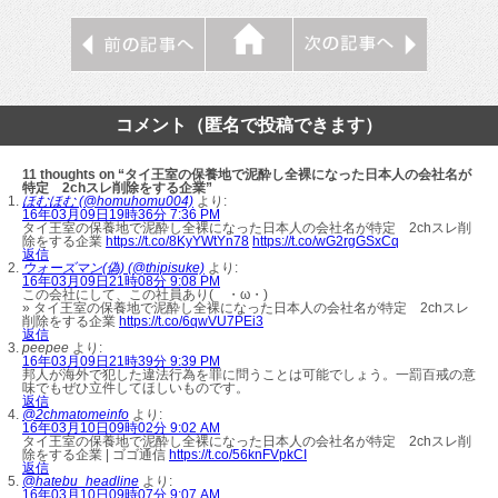
コメント（匿名で投稿できます）
11 thoughts on “タイ王室の保養地で泥酔し全裸になった日本人の会社名が
特定 2chスレ削除をする企業”
ほむほむ (@homuhomu004)
より:
16年03月09日19時36分 7:36 PM
タイ王室の保養地で泥酔し全裸になった日本人の会社名が特定 2chスレ削
除をする企業
https://t.co/8KyYWtYn78
https://t.co/wG2rgGSxCq
返信
ウォーズマン(偽) (@thipisuke)
より:
16年03月09日21時08分 9:08 PM
この会社にして、この社員あり( ・ω・)
» タイ王室の保養地で泥酔し全裸になった日本人の会社名が特定 2chスレ
削除をする企業
https://t.co/6qwVU7PEi3
返信
peepee
より:
16年03月09日21時39分 9:39 PM
邦人が海外で犯した違法行為を罪に問うことは可能でしょう。一罰百戒の意
味でもぜひ立件してほしいものです。
返信
@2chmatomeinfo
より:
16年03月10日09時02分 9:02 AM
タイ王室の保養地で泥酔し全裸になった日本人の会社名が特定 2chスレ削
除をする企業 | ゴゴ通信
https://t.co/56knFVpkCI
返信
@hatebu_headline
より:
16年03月10日09時07分 9:07 AM