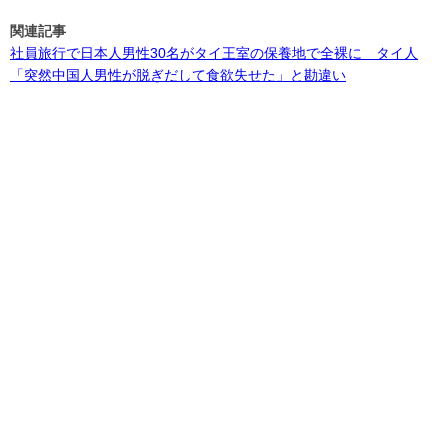
関連記事
社員旅行で日本人男性30名がタイ王室の保養地で全裸に タイ人
「突然中国人男性が脱ぎだして食欲失せた」と勘違い