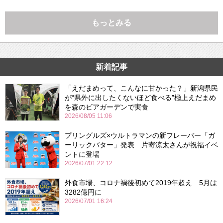
もっとみる
新着記事
「えだまめって、こんなに甘かった？」新潟県民
が“県外に出したくないほど食べる”極上えだまめ
を森のビアガーデンで実食
2026/08/05 11:06
プリングルズ×ウルトラマンの新フレーバー「ガ
ーリックバター」発表 片寄涼太さんが祝福イベ
ントに登場
2026/07/01 22:12
外食市場、コロナ禍後初めて2019年超え 5月は
3282億円に
2026/07/01 16:24