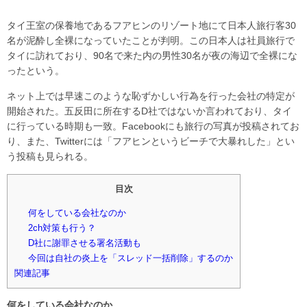
タイ王室の保養地であるフアヒンのリゾート地にて日本人旅行客30
名が泥酔し全裸になっていたことが判明。この日本人は社員旅行で
タイに訪れており、90名で来た内の男性30名が夜の海辺で全裸にな
ったという。
ネット上では早速このような恥ずかしい行為を行った会社の特定が
開始された。五反田に所在するD社ではないか言われており、タイ
に行っている時期も一致。Facebookにも旅行の写真が投稿されてお
り、また、Twitterには「フアヒンというビーチで大暴れした」とい
う投稿も見られる。
目次
何をしている会社なのか
2ch対策も行う？
D社に謝罪させる署名活動も
今回は自社の炎上を「スレッド一括削除」するのか
関連記事
何をしている会社なのか