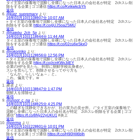
タイ王室の保養地で泥酔し全裸になった日本人の会社名が特定 2chスレ削
除をする企業 | ゴゴ通信
https://t.co/KvikwkcbYh
返信
@katz_supremacy
より:
16年03月10日10時07分 10:07 AM
» タイ王室の保養地で泥酔し全裸になった日本人の会社名が特定 2chスレ
削除をする企業
https://t.co/gUJSoa2SMU
返信
@hatebu_2ch_5p
より:
16年03月10日11時44分 11:44 AM
タイ王室の保養地で泥酔し全裸になった日本人の会社名が特定 2chスレ削
除をする企業 | ゴゴ通信
https://t.co/02cu6eSkxQ
返信
@rokoririko
より:
16年03月10日12時56分 12:56 PM
» タイ王室の保養地で泥酔し全裸になった日本人の会社名が特定 2chスレ
削除をする企業
https://t.co/zcnKWvJdEY
企業のHPを見たら、幹部に朝鮮学校出身者が。
スレを荒らして、削除させるってやり方も
「なんか、らしいなぁ～」と。
これ、偏見です。w
返信
匿名
より:
16年03月10日13時47分 1:47 PM
朝鮮人を排除せよ
返信
@shoot_c_na
より:
16年03月10日16時25分 4:25 PM
この騒ぎを沈静化できるかが、社の実力の見せ所。 / “タイ王室の保養地で
泥酔し全裸になった日本人の会社名が特定 2chスレ削除をする企業 | ゴゴ
通信”
https://t.co/8Ny22yUKU1
#炎上
返信
@perma
より:
16年03月10日22時01分 10:01 PM
タイ王室の保養地で泥酔し全裸になった日本人の会社名が特定 2chスレ削
除をする企業 | ゴゴ通信
https://t.co/H90HlI6bIh
返信