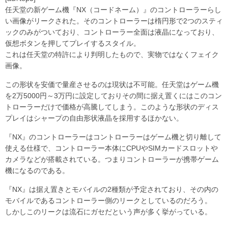
任天堂の新ゲーム機『NX（コードネーム）』のコントローラーらし
い画像がリークされた。そのコントローラーは楕円形で2つのスティ
ックのみがついており、コントローラー全面は液晶になっており、
仮想ボタンを押してプレイするスタイル。
これは任天堂の特許により判明したもので、実物ではなくフェイク
画像。
この形状を安価で量産させるのは現状は不可能。任天堂はゲーム機
を2万5000円～3万円に設定しておりその間に据え置くにはこのコン
トローラーだけで価格が高騰してしまう。このような形状のディス
プレイはシャープの自由形状液晶を採用するほかない。
『NX』のコントローラーはコントローラーはゲーム機と切り離して
使える仕様で、コントローラー本体にCPUやSIMカードスロットや
カメラなどが搭載されている。つまりコントローラーが携帯ゲーム
機になるのである。
『NX』は据え置きとモバイルの2種類が予定されており、その内の
モバイルであるコントローラー側のリークとしているのだろう。
しかしこのリークは流石にガセだという声が多く挙がっている。