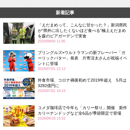
新着記事
「えだまめって、こんなに甘かった？」新潟県民
が“県外に出したくないほど食べる”極上えだまめ
を森のビアガーデンで実食
2026/08/05 11:06
プリングルズ×ウルトラマンの新フレーバー「ガ
ーリックバター」発表 片寄涼太さんが祝福イベ
ントに登場
2026/07/01 22:12
外食市場、コロナ禍後初めて2019年超え 5月は
3282億円に
2026/07/01 16:24
コメダ珈琲店で今年も「カリー祭り」開催 新作
カリーナンドッグなど全6品が季節限定で登場
2026/06/16 15:52