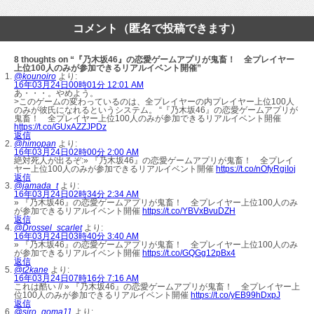
コメント（匿名で投稿できます）
8 thoughts on “『乃木坂46』の恋愛ゲームアプリが鬼畜！ 全プレイヤー
上位100人のみが参加できるリアルイベント開催”
@kounoiro
より:
16年03月24日00時01分 12:01 AM
あ・・・。やめよう。
>このゲームの変わっているのは、全プレイヤーの内プレイヤー上位100人
のみが彼氏になれるというシステム。 “『乃木坂46』の恋愛ゲームアプリが
鬼畜！ 全プレイヤー上位100人のみが参加できるリアルイベント開催
https://t.co/GUxAZZJPDz
返信
@himopan
より:
16年03月24日02時00分 2:00 AM
絶対死人が出るぞ:» 『乃木坂46』の恋愛ゲームアプリが鬼畜！ 全プレイ
ヤー上位100人のみが参加できるリアルイベント開催
https://t.co/nOfyRgiIoj
返信
@jamada_t
より:
16年03月24日02時34分 2:34 AM
» 『乃木坂46』の恋愛ゲームアプリが鬼畜！ 全プレイヤー上位100人のみ
が参加できるリアルイベント開催
https://t.co/YBVxBvuDZH
返信
@Drossel_scarlet
より:
16年03月24日03時40分 3:40 AM
» 『乃木坂46』の恋愛ゲームアプリが鬼畜！ 全プレイヤー上位100人のみ
が参加できるリアルイベント開催
https://t.co/GQGg12pBx4
返信
@t2kane
より:
16年03月24日07時16分 7:16 AM
これは酷い // » 『乃木坂46』の恋愛ゲームアプリが鬼畜！ 全プレイヤー上
位100人のみが参加できるリアルイベント開催
https://t.co/yEB99hDxpJ
返信
@siro_goma11
より: