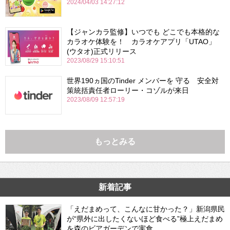
2024/04/03 14:27:12
【ジャンカラ監修】いつでも どこでも本格的な
カラオケ体験を！ カラオケアプリ「UTAO」
(ウタオ)正式リリース
2023/08/29 15:10:51
世界190ヵ国のTinder メンバーを 守る 安全対
策統括責任者ローリー・コゾルが来日
2023/08/09 12:57:19
もっとみる
新着記事
「えだまめって、こんなに甘かった？」新潟県民
が“県外に出したくないほど食べる”極上えだまめ
を森のビアガーデンで実食