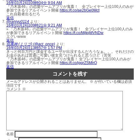
16年03月24日09時04分 9:04 AM
『乃木坂46』の恋愛ゲームアプリが鬼畜！ 全プレイヤー上位100人のみが
参加できるリアルイベント開催
https://t.co/ae2bGe0Mct
これ自殺者出るだろ
返信
@ranjyu0114
より:
16年03月24日09時21分 9:21 AM
» 『乃木坂46』の恋愛ゲームアプリが鬼畜！ 全プレイヤー上位100人のみ
が参加できるリアルイベント開催
https://t.co/MjtpjMVNDw
エグいwww
返信
佰萬神 (ミリゴ) (@act_once)
より:
16年03月24日13時57分 1:57 PM
きっと何百万円と課金するユーザが出没するんだろうなぁ。。。それだけの
お金があれば普通に可愛い彼女見つけられると思うけど（苦笑
『乃木坂46』の恋愛ゲームアプリが鬼畜！ 全プレイヤー上位100人のみが
参加できるリアルイベント開催
https://t.co/jgqrZSMlrO
返信
コメントを残す
メールアドレスが公開されることはありません。
※
が付いている欄は必須
項目です
コメント
※
名前