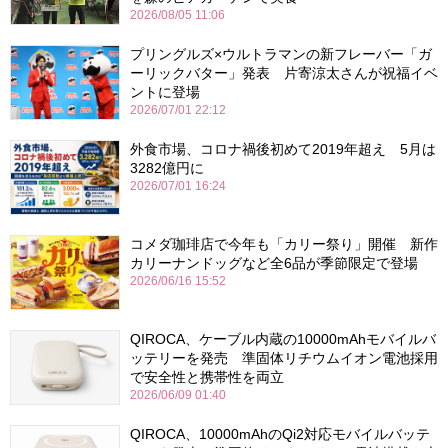
2026/08/05 11:06
プリングルズ×ウルトラマンの新フレーバー「ガ
ーリックバター」発表 片寄涼太さんが祝福イベ
ントに登場
2026/07/01 22:12
外食市場、コロナ禍後初めて2019年超え 5月は
3282億円に
2026/07/01 16:24
コメダ珈琲店で今年も「カリー祭り」開催 新作
カリーナンドッグなど全6品が季節限定で登場
2026/06/16 15:52
QIROCA、ケーブル内蔵の10000mAhモバイルバ
ッテリーを発売 準固体リチウムイオン電池採用
で安全性と携帯性を両立
2026/06/09 01:40
QIROCA、10000mAhのQi2対応モバイルバッテ