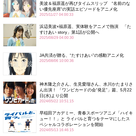
美波＆福原遥が再びタイムスリップ “名前のな
い優先座席”の実話エピソードをアニメ化
2025/11/27 04:00:33
浜辺美波×福原遥、実体験をアニメで熱演 「た
すけあい story」第1話が公開へ
2025/08/29 04:00:30
JA共済が贈る、“たすけあい”の感動アニメ化
2025/08/06 10:00:36
神木隆之介さん、生見愛瑠さん、水川かたまりさ
ん出演！ 「ワンピカードの会“発足”」篇、5月22
日(水)より公開
2024/05/22 10:51:15
早稲田アカデミー、青春スポーツアニメ「ハイキ
ュー！！」と ライバルと育つをテーマにしたス
ペシャルコラボレーションを開始
2024/05/13 16:46:15