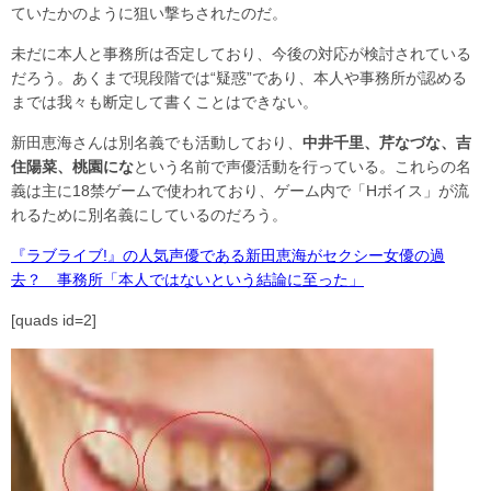
ていたかのように狙い撃ちされたのだ。
未だに本人と事務所は否定しており、今後の対応が検討されている
だろう。あくまで現段階では“疑惑”であり、本人や事務所が認める
までは我々も断定して書くことはできない。
新田恵海さんは別名義でも活動しており、
中井千里、芹なづな、吉
住陽菜、桃園にな
という名前で声優活動を行っている。これらの名
義は主に18禁ゲームで使われており、ゲーム内で「Hボイス」が流
れるために別名義にしているのだろう。
『ラブライブ!』の人気声優である新田恵海がセクシー女優の過
去？ 事務所「本人ではないという結論に至った」
[quads id=2]