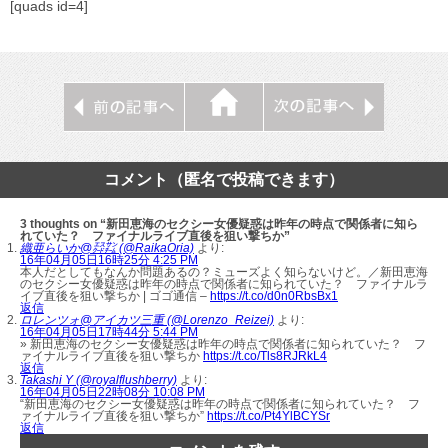
[quads id=4]
コメント（匿名で投稿できます）
3 thoughts on “新田恵海のセクシー女優疑惑は昨年の時点で関係者に知ら
れていた？ ファイナルライブ直後を狙い撃ちか”
織亜らいか@㌇㌠ (@RaikaOria)
より:
16年04月05日16時25分 4:25 PM
本人だとしてもなんか問題あるの？ミューズよく知らないけど。／新田恵海
のセクシー女優疑惑は昨年の時点で関係者に知られていた？ ファイナルラ
イブ直後を狙い撃ちか | ゴゴ通信 –
https://t.co/d0n0RbsBx1
返信
ロレンツォ@アイカツ三重 (@Lorenzo_Reizei)
より:
16年04月05日17時44分 5:44 PM
» 新田恵海のセクシー女優疑惑は昨年の時点で関係者に知られていた？ フ
ァイナルライブ直後を狙い撃ちか
https://t.co/Tls8RJRkL4
返信
Takashi Y (@royalflushberry)
より:
16年04月05日22時08分 10:08 PM
“新田恵海のセクシー女優疑惑は昨年の時点で関係者に知られていた？ フ
ァイナルライブ直後を狙い撃ちか”
https://t.co/Pt4YlBCYSr
返信