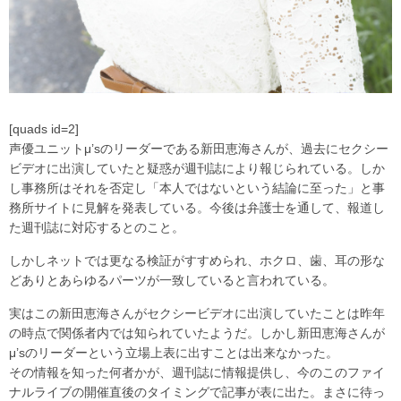
[quads id=2]
声優ユニットμ’sのリーダーである新田恵海さんが、過去にセクシー
ビデオに出演していたと疑惑が週刊誌により報じられている。しか
し事務所はそれを否定し「本人ではないという結論に至った」と事
務所サイトに見解を発表している。今後は弁護士を通して、報道し
た週刊誌に対応するとのこと。
しかしネットでは更なる検証がすすめられ、ホクロ、歯、耳の形な
どありとあらゆるパーツが一致していると言われている。
実はこの新田恵海さんがセクシービデオに出演していたことは昨年
の時点で関係者内では知られていたようだ。しかし新田恵海さんが
μ’sのリーダーという立場上表に出すことは出来なかった。
その情報を知った何者かが、週刊誌に情報提供し、今のこのファイ
ナルライブの開催直後のタイミングで記事が表に出た。まさに待っ