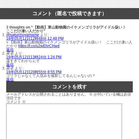
コメント（匿名で投稿できます）
3 thoughts on “【動画】東山動物園のイケメンゴリラがアイドル扱い！
ここだけ凄い人だかり”
@sakurinoyamame
より:
16年05月12日12時48分 12:48 PM
» 【動画】東山動物園のイケメンゴリラがアイドル扱い！ ここだけ凄い人
だかり
https://t.co/u2wEhrCHwd
返信
匿名
より:
16年05月12日13時24分 1:24 PM
遠すぎてわからんぞ
返信
匿名
より:
16年05月12日20時55分 8:55 PM
ゴリラじゃなくて人混みを撮影してるんじゃないの？
返信
コメントを残す
メールアドレスが公開されることはありません。
※
が付いている欄は必須
項目です
コメント
※