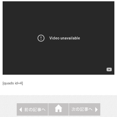
[quads id=4]