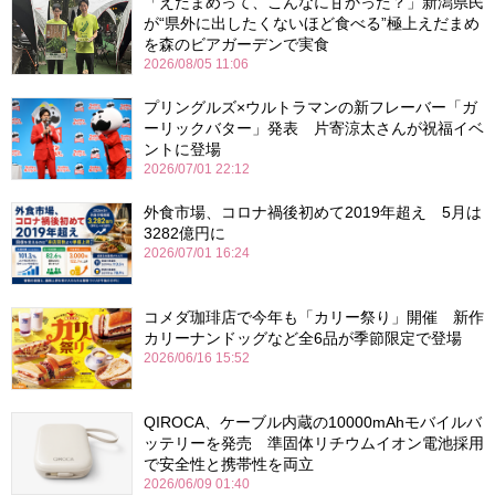
「えだまめって、こんなに甘かった？」新潟県民
が“県外に出したくないほど食べる”極上えだまめ
を森のビアガーデンで実食
2026/08/05 11:06
プリングルズ×ウルトラマンの新フレーバー「ガ
ーリックバター」発表 片寄涼太さんが祝福イベ
ントに登場
2026/07/01 22:12
外食市場、コロナ禍後初めて2019年超え 5月は
3282億円に
2026/07/01 16:24
コメダ珈琲店で今年も「カリー祭り」開催 新作
カリーナンドッグなど全6品が季節限定で登場
2026/06/16 15:52
QIROCA、ケーブル内蔵の10000mAhモバイルバ
ッテリーを発売 準固体リチウムイオン電池採用
で安全性と携帯性を両立
2026/06/09 01:40