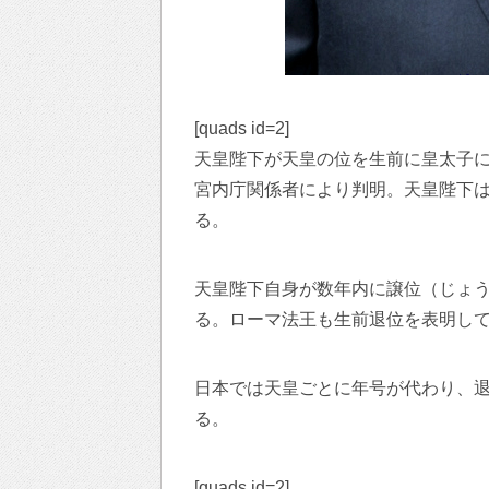
[quads id=2]
天皇陛下が天皇の位を生前に皇太子
宮内庁関係者により判明。天皇陛下は
る。
天皇陛下自身が数年内に譲位（じょ
る。ローマ法王も生前退位を表明し
日本では天皇ごとに年号が代わり、
る。
[quads id=2]