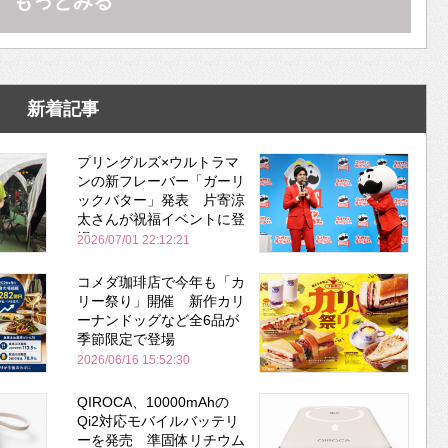
もっとみる
新着記事
プリングルズ×ウルトラマ
ンの新フレーバー「ガーリ
ックバター」発表 片寄涼
太さんが祝福イベントに登
場
2026/07/01 22:12:21
コメダ珈琲店で今年も「カ
リー祭り」開催 新作カリ
ーナンドッグなど全6品が
季節限定で登場
2026/06/16 15:52:30
QIROCA、10000mAhの
Qi2対応モバイルバッテリ
ーを発売 準固体リチウム