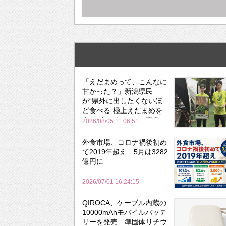
「えだまめって、こんなに
甘かった？」新潟県民
が“県外に出したくないほ
ど食べる”極上えだまめを
森のビアガーデンで実食
2026/08/05 11:06:51
外食市場、コロナ禍後初め
て2019年超え 5月は3282
億円に
2026/07/01 16:24:15
QIROCA、ケーブル内蔵の
10000mAhモバイルバッテ
リーを発売 準固体リチウ