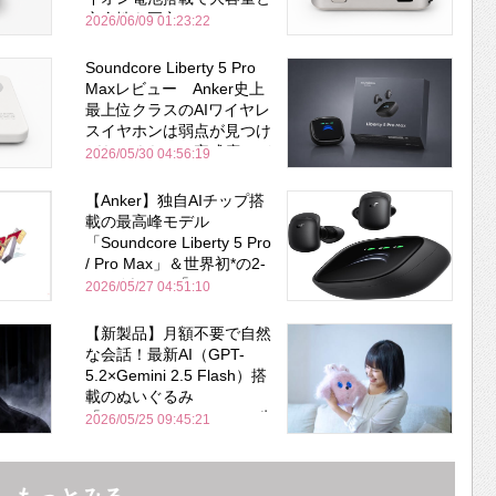
安全性を両立
2026/06/09 01:23:22
Soundcore Liberty 5 Pro
Maxレビュー Anker史上
最上位クラスのAIワイヤレ
スイヤホンは弱点が見つけ
づらいくらいの完成度にび
2026/05/30 04:56:19
びった ノイキャン性能は
Bose並み
【Anker】独自AIチップ搭
載の最高峰モデル
「Soundcore Liberty 5 Pro
/ Pro Max」＆世界初*の2-
in-1イヤホン「AeroFit 2
2026/05/27 04:51:10
Pro」が同時一挙登場！
【新製品】月額不要で自然
な会話！最新AI（GPT-
5.2×Gemini 2.5 Flash）搭
載のぬいぐるみ
「KOTTI」、Makuakeで先
2026/05/25 09:45:21
行販売開始