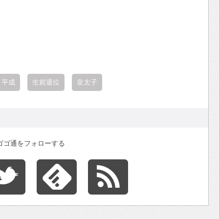
平成
生前退位
皇太子
ゴゴ通をフォローする