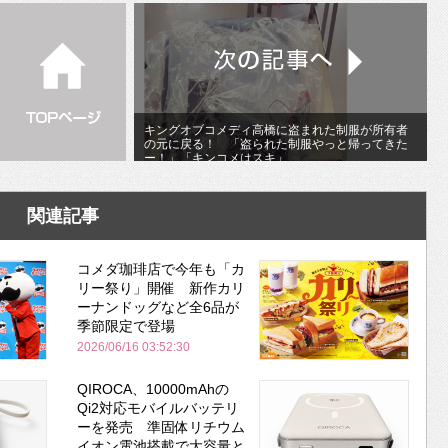
キングオブコメディ高橋に盗まれた制服が所有者
の元に戻る！ 「盗られた制服やっと帰ってきた
ー！」「キンコメはスキ」
関連記事
コメダ珈琲店で今年も「カ
リー祭り」開催 新作カリ
ーナンドッグなど全6品が
季節限定で登場
2026/06/16 03:52:30
QIROCA、10000mAhの
Qi2対応モバイルバッテリ
ーを発売 準固体リチウム
イオン電池搭載で大容量と