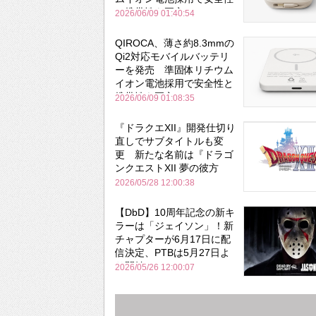
と携帯性を両立
2026/06/09 01:40:54
QIROCA、薄さ約8.3mmの
Qi2対応モバイルバッテリ
ーを発売 準固体リチウム
イオン電池採用で安全性と
携帯性を両立
2026/06/09 01:08:35
『ドラクエXII』開発仕切り
直しでサブタイトルも変
更 新たな名前は『ドラゴ
ンクエストXII 夢の彼方
へ』
2026/05/28 12:00:38
【DbD】10周年記念の新キ
ラーは「ジェイソン」！新
チャプターが6月17日に配
信決定、PTBは5月27日よ
り開始
2026/05/26 12:00:07