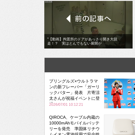
"【動画】拘置所のドアがあっさり開き大脱
走！？ 実はとんでもない展開が
プリングルズ×ウルトラマ
ンの新フレーバー「ガーリ
ックバター」発表 片寄涼
太さんが祝福イベントに登
場
2026/07/01 10:12:21
QIROCA、ケーブル内蔵の
10000mAhモバイルバッテ
リーを発売 準固体リチウ
ムイオン電池採用で安全性