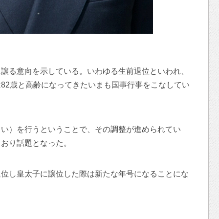
に譲る意向を示している。いわゆる生前退位といわれ、
82歳と高齢になってきたいまも国事行事をこなしてい
うい）を行うということで、その調整が進められてい
ており話題となった。
退位し皇太子に譲位した際は新たな年号になることにな