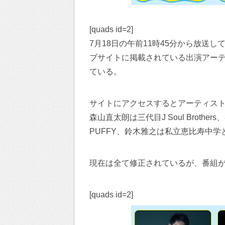
[quads id=2]
7月18日の午前11時45分から放送
ブサイトに掲載されている出演アー
ている。
サイトにアクセスするとアーティス
森山直太朗は三代目J Soul Broth
PUFFY、鈴木雅之は私立恵比寿中
現在は全て修正されているが、番組
[quads id=2]