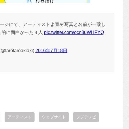
ページにて、アーティストよ宣材写真と名前が一致し
人的に面白かった４人
pic.twitter.com/ocn8uWHFYQ
arotaroakiaki)
2016年7月18日
アーティスト
ウェブサイト
フジテレビ