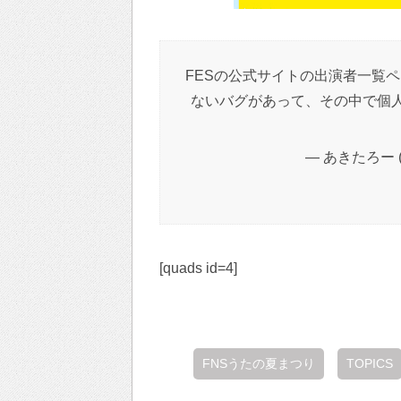
FESの公式サイトの出演者一覧
ないバグがあって、その中で個
— あきたろー (@t
[quads id=4]
FNSうたの夏まつり
TOPICS