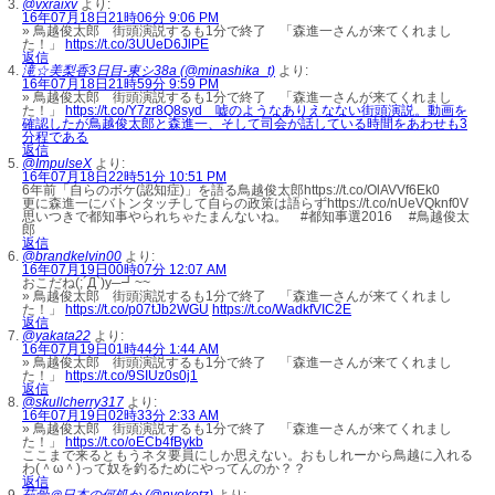
@vxraixv
より:
16年07月18日21時06分 9:06 PM
» 鳥越俊太郎 街頭演説するも1分で終了 「森進一さんが来てくれまし
た！」
https://t.co/3UUeD6JlPE
返信
滝☆美梨香3日目-東シ38a (@minashika_t)
より:
16年07月18日21時59分 9:59 PM
» 鳥越俊太郎 街頭演説するも1分で終了 「森進一さんが来てくれまし
た！」
https://t.co/Y7zr8Q8syd 嘘のようなありえなない街頭演説。動画を
確認したが鳥越俊太郎と森進一、そして司会が話している時間をあわせも3
分程である
返信
@ImpulseX
より:
16年07月18日22時51分 10:51 PM
6年前「自らのボケ(認知症)」を語る鳥越俊太郎https://t.co/OlAVVf6Ek0
更に森進一にバトンタッチして自らの政策は語らずhttps://t.co/nUeVQknf0V
思いつきで都知事やられちゃたまんないね。 #都知事選2016 #鳥越俊太
郎
返信
@brandkelvin00
より:
16年07月19日00時07分 12:07 AM
おこだね(;´Д`)y─┛~~
» 鳥越俊太郎 街頭演説するも1分で終了 「森進一さんが来てくれまし
た！」
https://t.co/p07tJb2WGU
https://t.co/WadkfVIC2E
返信
@yakata22
より:
16年07月19日01時44分 1:44 AM
» 鳥越俊太郎 街頭演説するも1分で終了 「森進一さんが来てくれまし
た！」
https://t.co/9SIUz0s0j1
返信
@skullcherry317
より:
16年07月19日02時33分 2:33 AM
» 鳥越俊太郎 街頭演説するも1分で終了 「森進一さんが来てくれまし
た！」
https://t.co/oECb4fBykb
ここまで来るともうネタ要員にしか思えない。おもしれーから鳥越に入れる
わ(＾ω＾)って奴を釣るためにやってんのか？？
返信
茹骨＠日本の何処か (@nyokotz)
より: