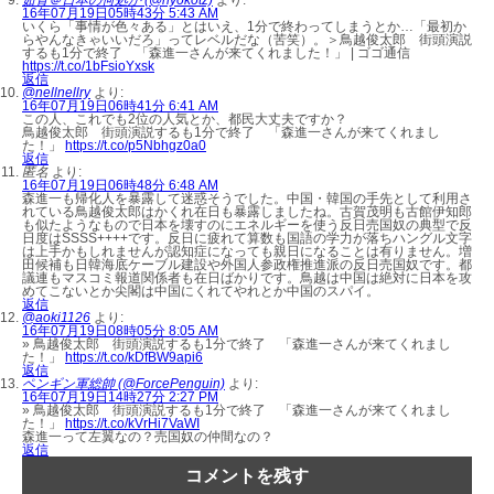
16年07月19日05時43分 5:43 AM
いくら「事情が色々ある」とはいえ、1分で終わってしまうとか…「最初か
らやんなきゃいいだろ」ってレベルだな（苦笑）。＞鳥越俊太郎 街頭演説
するも1分で終了 「森進一さんが来てくれました！」 | ゴゴ通信
https://t.co/1bFsioYxsk
返信
@nellnellry
より:
16年07月19日06時41分 6:41 AM
この人、これでも2位の人気とか、都民大丈夫ですか？
鳥越俊太郎 街頭演説するも1分で終了 「森進一さんが来てくれまし
た！」
https://t.co/p5Nbhgz0a0
返信
匿名
より:
16年07月19日06時48分 6:48 AM
森進一も帰化人を暴露して迷惑そうでした。中国・韓国の手先として利用さ
れている鳥越俊太郎はかくれ在日も暴露しましたね。古賀茂明も古館伊知郎
も似たようなもので日本を壊すのにエネルギーを使う反日売国奴の典型で反
日度はSSSS++++です。反日に疲れて算数も国語の学力が落ちハングル文字
は上手かもしれませんが認知症になっても親日になることは有りません。増
田候補も日韓海底ケーブル建設や外国人参政権推進派の反日売国奴です。都
議連もマスコミ報道関係者も在日ばかりです。鳥越は中国は絶対に日本を攻
めてこないとか尖閣は中国にくれてやれとか中国のスパイ。
返信
@aoki1126
より:
16年07月19日08時05分 8:05 AM
» 鳥越俊太郎 街頭演説するも1分で終了 「森進一さんが来てくれまし
た！」
https://t.co/kDfBW9api6
返信
ペンギン軍総帥 (@ForcePenguin)
より:
16年07月19日14時27分 2:27 PM
» 鳥越俊太郎 街頭演説するも1分で終了 「森進一さんが来てくれまし
た！」
https://t.co/kVrHi7VaWI
森進一って左翼なの？売国奴の仲間なの？
返信
コメントを残す