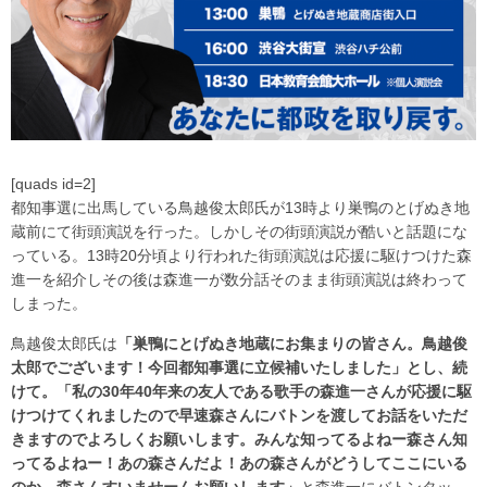
[quads id=2]
都知事選に出馬している鳥越俊太郎氏が13時より巣鴨のとげぬき地
蔵前にて街頭演説を行った。しかしその街頭演説が酷いと話題にな
っている。13時20分頃より行われた街頭演説は応援に駆けつけた森
進一を紹介しその後は森進一が数分話そのまま街頭演説は終わって
しまった。
鳥越俊太郎氏は
「巣鴨にとげぬき地蔵にお集まりの皆さん。鳥越俊
太郎でございます！今回都知事選に立候補いたしました」とし、続
けて。「私の30年40年来の友人である歌手の森進一さんが応援に駆
けつけてくれましたので早速森さんにバトンを渡してお話をいただ
きますのでよろしくお願いします。みんな知ってるよねー森さん知
ってるよねー！あの森さんだよ！あの森さんがどうしてここにいる