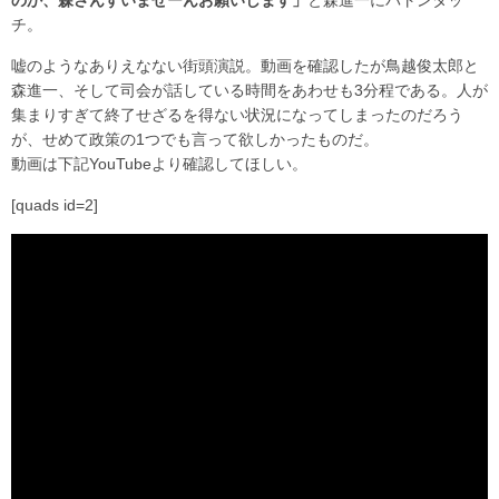
のか、森さんすいませーんお願いします」
と森進一にバトンタッ
チ。
嘘のようなありえなない街頭演説。動画を確認したが鳥越俊太郎と
森進一、そして司会が話している時間をあわせも3分程である。人が
集まりすぎて終了せざるを得ない状況になってしまったのだろう
が、せめて政策の1つでも言って欲しかったものだ。
動画は下記YouTubeより確認してほしい。
[quads id=2]