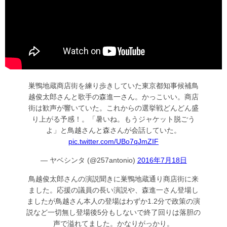
巣鴨地蔵商店街を練り歩きしていた東京都知事候補鳥
越俊太郎さんと歌手の森進一さん。かっこいい。商店
街は歓声が響いていた。これからの選挙戦どんどん盛
り上がる予感！。「暑いね。もうジャケット脱ごう
よ」と鳥越さんと森さんが会話していた。
pic.twitter.com/UBo7qJmZIF
— ヤベシンタ (@257antonio)
2016年7月18日
鳥越俊太郎さんの演説聞きに巣鴨地蔵通り商店街に来
ました。応援の議員の長い演説や、森進一さん登場し
ましたが鳥越さん本人の登場はわずか1.2分で政策の演
説など一切無し登場後5分もしないで終了回りは落胆の
声で溢れてました。かなりがっかり。