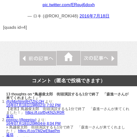
pic.twitter.com/ERquj6doxh
— ロキ (@ROKI_ROKI48)
2016年7月18日
[quads id=4]
コメント（匿名で投稿できます）
13 thoughts on “鳥越俊太郎 街頭演説するも1分で終了 「森進一さんが
来てくれました！」”
@zMprNmr8HTZnLOH
より:
16年07月18日19時02分 7:02 PM
【老害】鳥越俊太郎 街頭演説するも1分で終了 「森進一さんが来てくれ
ました！」
https://t.co/t5yKN2cR0R
返信
peejou (@peejou)
より:
16年07月18日20時04分 8:04 PM
» 鳥越俊太郎 街頭演説するも1分で終了 「森進一さんが来てくれまし
た！」
https://t.co/7M2wE9aePm
返信