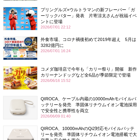
プリングルズ×ウルトラマンの新フレーバー「ガ
ーリックバター」発表 片寄涼太さんが祝福イベ
ントに登場
2026/07/01 22:12
外食市場、コロナ禍後初めて2019年超え 5月は
3282億円に
2026/07/01 16:24
コメダ珈琲店で今年も「カリー祭り」開催 新作
カリーナンドッグなど全6品が季節限定で登場
2026/06/16 15:52
QIROCA、ケーブル内蔵の10000mAhモバイルバ
ッテリーを発売 準固体リチウムイオン電池採用
で安全性と携帯性を両立
2026/06/09 01:40
QIROCA、10000mAhのQi2対応モバイルバッテ
リーを発売 準固体リチウムイオン電池搭載で大