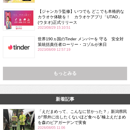
【ジャンカラ監修】いつでも どこでも本格的な
カラオケ体験を！ カラオケアプリ「UTAO」
(ウタオ)正式リリース
2023/08/29 15:10:51
世界190ヵ国のTinder メンバーを 守る 安全対
策統括責任者ローリー・コゾルが来日
2023/08/09 12:57:19
もっとみる
新着記事
「えだまめって、こんなに甘かった？」新潟県民
が“県外に出したくないほど食べる”極上えだまめ
を森のビアガーデンで実食
2026/08/05 11:06