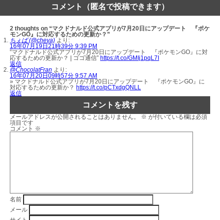
コメント（匿名で投稿できます）
2 thoughts on “マクドナルド公式アプリが7月20日にアップデート 『ポケ
モンGO』に対応するための更新か？”
ちぇば (@cheva)
より:
16年07月19日21時39分 9:39 PM
“マクドナルド公式アプリが7月20日にアップデート 『ポケモンGO』に対
応するための更新か？ | ゴゴ通信”
https://t.co/GMIj1pqL7I
返信
@ChocolatFran
より:
16年07月20日09時57分 9:57 AM
» マクドナルド公式アプリが7月20日にアップデート 『ポケモンGO』に
対応するための更新か？
https://t.co/pCTxdgQNLL
返信
コメントを残す
メールアドレスが公開されることはありません。
※
が付いている欄は必須
項目です
コメント
※
名前
メール