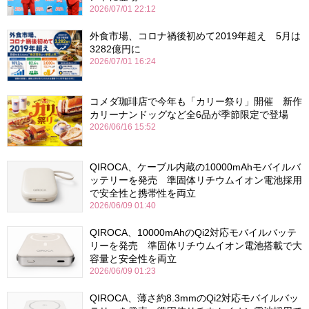
2026/07/01 22:12
外食市場、コロナ禍後初めて2019年超え 5月は
3282億円に
2026/07/01 16:24
コメダ珈琲店で今年も「カリー祭り」開催 新作
カリーナンドッグなど全6品が季節限定で登場
2026/06/16 15:52
QIROCA、ケーブル内蔵の10000mAhモバイルバ
ッテリーを発売 準固体リチウムイオン電池採用
で安全性と携帯性を両立
2026/06/09 01:40
QIROCA、10000mAhのQi2対応モバイルバッテ
リーを発売 準固体リチウムイオン電池搭載で大
容量と安全性を両立
2026/06/09 01:23
QIROCA、薄さ約8.3mmのQi2対応モバイルバッ