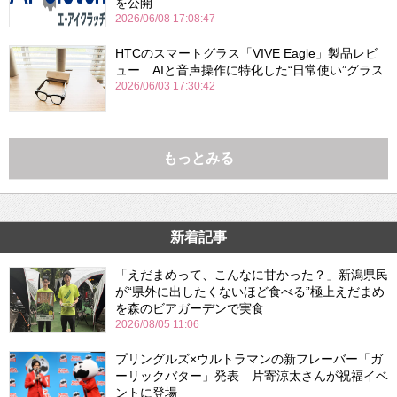
を公開
2026/06/08 17:08:47
HTCのスマートグラス「VIVE Eagle」製品レビ
ュー AIと音声操作に特化した“日常使い”グラス
2026/06/03 17:30:42
もっとみる
新着記事
「えだまめって、こんなに甘かった？」新潟県民
が“県外に出したくないほど食べる”極上えだまめ
を森のビアガーデンで実食
2026/08/05 11:06
プリングルズ×ウルトラマンの新フレーバー「ガ
ーリックバター」発表 片寄涼太さんが祝福イベ
ントに登場