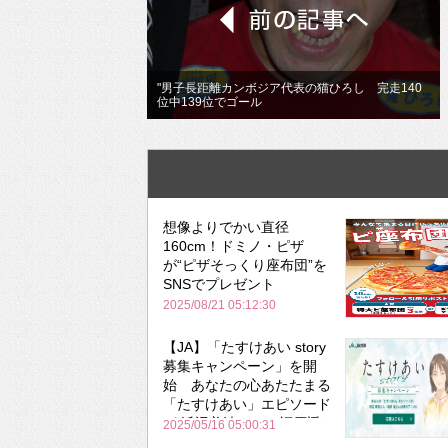
"男子長距離カンボジア代表の猫ひろし 完走140
位中139位でゴール
想像よりでかい直径
160cm！ドミノ・ピザ
が“ピザそっくり座布団”を
SNSでプレゼント
2025/08/21 05:12:30
【JA】「たすけあい story
募集キャンペーン」を開
始 あなたの心あたたまる
「たすけあい」エピソード
が 浜辺美波さん＆福原遥さ
2025/05/16 05:00:31
ん出演アニメに!?