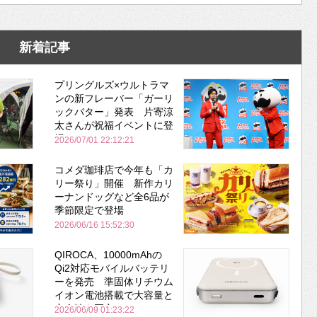
新着記事
プリングルズ×ウルトラマ
ンの新フレーバー「ガーリ
ックバター」発表 片寄涼
太さんが祝福イベントに登
場
2026/07/01 22:12:21
コメダ珈琲店で今年も「カ
リー祭り」開催 新作カリ
ーナンドッグなど全6品が
季節限定で登場
2026/06/16 15:52:30
QIROCA、10000mAhの
Qi2対応モバイルバッテリ
ーを発売 準固体リチウム
イオン電池搭載で大容量と
安全性を両立
2026/06/09 01:23:22