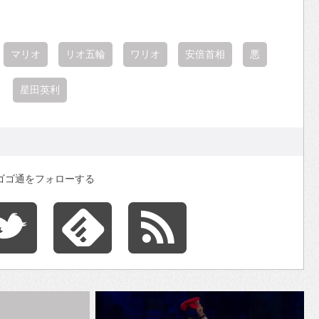
マリオ
リオ五輪
ワリオ
安倍首相
悪
星田英利
ゴゴ通をフォローする