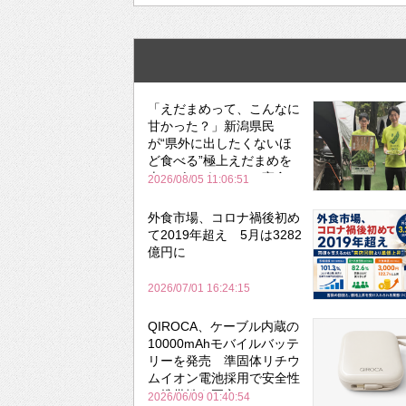
「えだまめって、こんなに
甘かった？」新潟県民
が“県外に出したくないほ
ど食べる”極上えだまめを
森のビアガーデンで実食
2026/08/05 11:06:51
外食市場、コロナ禍後初め
て2019年超え 5月は3282
億円に
2026/07/01 16:24:15
QIROCA、ケーブル内蔵の
10000mAhモバイルバッテ
リーを発売 準固体リチウ
ムイオン電池採用で安全性
と携帯性を両立
2026/06/09 01:40:54