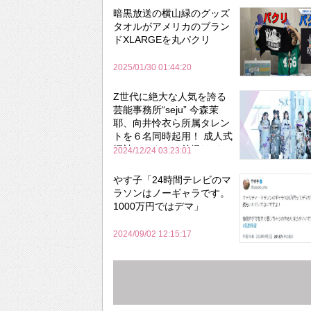
暗黒放送の横山緑のグッズ
タオルがアメリカのブラン
ドXLARGEを丸パクリ
2025/01/30 01:44:20
Z世代に絶大な人気を誇る
芸能事務所“seju” 今森茉
耶、向井怜衣ら所属タレン
トを６名同時起用！ 成人式
振袖レンタル＆前撮りパッ
2024/12/24 03:23:01
ク「ふりホ」新WebCMを
公開
やす子「24時間テレビのマ
ラソンはノーギャラです。
1000万円ではデマ」
2024/09/02 12:15:17