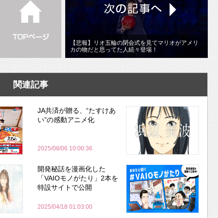
【悲報】リオ五輪の閉会式を見てマリオがアメリ
カの物だと思ってた人続々登場！
関連記事
JA共済が贈る、“たすけあ
い”の感動アニメ化
2025/08/06 10:00:36
開発秘話を漫画化した
「VAIOモノがたり」2本を
特設サイトで公開
2025/04/18 01:03:00