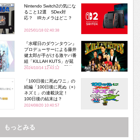
Nintendo Switch2の気にな
ること12選 SDex対
応？ IRカメラはどこ？
2025/01/18 02:40:38
『水曜日のダウンタウン』
プロデューサーによる藤井
健太郎が手がける激ヤバ番
組「KILLAH KUTS」が延
期するも14日決定し配信→
2024/10/14 12:43:12
即配信停止
「100日後に死ぬワニ」の
続編「100日後に死ぬ（×）
ネズミ」の連載決定！
100日後の結末は？
2024/08/20 10:40:57
もっとみる