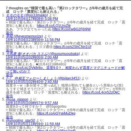
7 thoughts on “韓国で最も高い『第2ロッテタワー』が6年の歳月を経て完
成 ロッテ「震度9にも耐えれる」”
モモのモモ (@oo33maiko)
より:
16年10月04日17時08分 5:08 PM
» 韓国で最も高い『第2ロッテタワー』が6年の歳月を経て完成 ロッテ「震
度9にも耐えれる」
https://t.co/LQ1UrxZitr
ああ、フラグ立てちゃったぬ
https://t.co/cwBG2F6l9W
返信
寧桜 (@eyesmemorize)
より:
16年10月04日23時56分 11:56 PM
韓国で最も高い『第2ロッテタワー』が6年の歳月を経て完成 ロッテ「震
度9にも耐えれる」 | ゴゴ通信
https://t.co/s2ShCNn1Uf
返信
大馬鹿 進(オオバカ ススム) (@susumuoubaka)
より:
16年10月05日02時00分 2:00 AM
韓国で最も高い『第2ロッテタワー』が6年の歳月を経て完成 ロッテ「震
度9にも耐えれる」■10月4日16時48分
https://t.co/LpLDVk8r8o。震度9.0？。相変わらず震度とマグニチュードが解
って無いのか？
返信
ﾁｰﾌ @相互フォローしましょう (@biitan3451)
より:
16年10月05日02時40分 2:40 AM
震度９～w（多分皆そこ突っ込む）地球が割れても健在という意味かな(笑)
もうすぐ傾きそうだけど。＜» 韓国で最も高い『第2ロッテタワー』が6年の
歳月を経て完成 ロッテ「震度9にも耐えれる」
https://t.co/L4cn52zQkC
返信
@osa_nippon
より:
16年10月05日09時57分 9:57 AM
震度9.0って何ですか？ @55gogotsu
> 韓国で最も高い『第2ロッテタワー』が6年の歳月を経て完成 ロッテ「震
度9にも耐えれる」
https://t.co/oGYskMuDkg
返信
@shooting_star50
より:
16年10月05日11時59分 11:59 AM
» 韓国で最も高い『第2ロッテタワー』が6年の歳月を経て完成 ロッテ「震