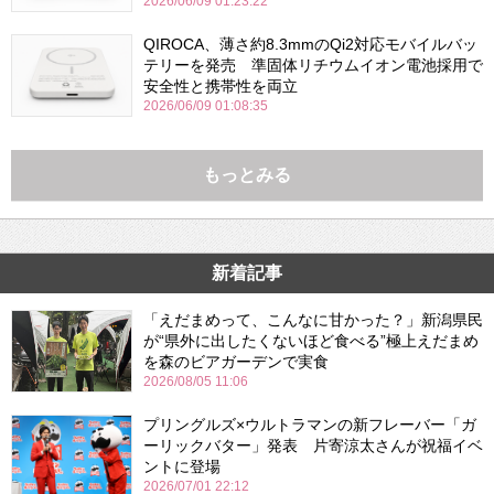
2026/06/09 01:23:22
QIROCA、薄さ約8.3mmのQi2対応モバイルバッ
テリーを発売 準固体リチウムイオン電池採用で
安全性と携帯性を両立
2026/06/09 01:08:35
もっとみる
新着記事
「えだまめって、こんなに甘かった？」新潟県民
が“県外に出したくないほど食べる”極上えだまめ
を森のビアガーデンで実食
2026/08/05 11:06
プリングルズ×ウルトラマンの新フレーバー「ガ
ーリックバター」発表 片寄涼太さんが祝福イベ
ントに登場
2026/07/01 22:12