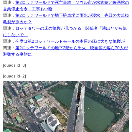
関連：
第2ロッテワールドで死亡事故 ソウル市が水族館と映画館の
営業停止命令 工事も中断
関連：
第2ロッテワールドで地下駐車場に雨水が浸水 先日の大規模
亀裂が原因か？
関連：
ロッテタワーの床の亀裂が見つかる 関係者「演出だから気
にしないで」
関連：
今度は第2ロッテワールドモールの本屋の床に大きな亀裂が！
関連：
第2ロッテワールドの地下2階から出火 映画館の客ら70人が
避難する事態に
[quads id=3]
[quads id=2]