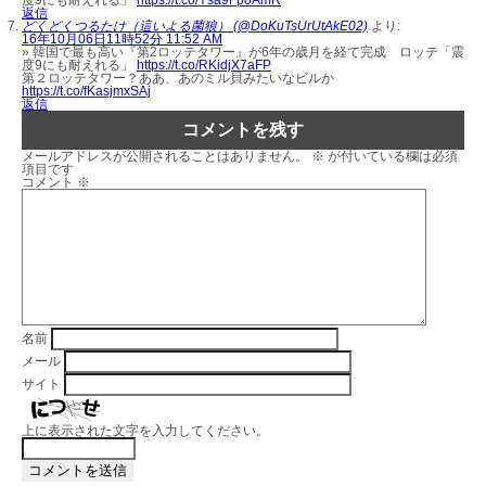
度9にも耐えれる」
https://t.co/Ysa9FpoAmR
返信
どくどくつるたけ（這いよる菌狼） (@DoKuTsUrUtAkE02)
より:
16年10月06日11時52分 11:52 AM
» 韓国で最も高い『第2ロッテタワー』が6年の歳月を経て完成 ロッテ「震
度9にも耐えれる」
https://t.co/RKidjX7aFP
第２ロッテタワー？ああ、あのミル貝みたいなビルか
https://t.co/fKasjmxSAj
返信
コメントを残す
メールアドレスが公開されることはありません。
※
が付いている欄は必須
項目です
コメント
※
名前
メール
サイト
上に表示された文字を入力してください。