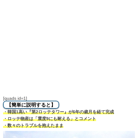
[quads id=1]
【簡単に説明すると】
・韓国1高い『第2ロッテタワー』が6年の歳月を経て完成
・ロッテ物産は「震度9にも耐える」とコメント
・数々のトラブルを抱えたまま