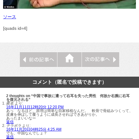
ソース
[quads id=4]
コメント（匿名で投稿できます）
2 thoughts on “中国で事故に遭って右耳を失った男性 何故か右腕に右耳
を復元される”
匿名
より:
16年11月11日12時20分 12:20 PM
あっ なるほど、原理は簡単な自家移植なんだ。 軟骨で骨組みつくって、
皮膚を伸ばして覆うように成長させればできあがりか。
あったまいいなー
返信
テラボラ
より:
16年11月20日04時25分 4:25 AM
でも、中国なんでしょ？
返信