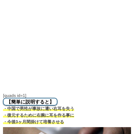
[quads id=1]
【簡単に説明すると】
・中国で男性が事故に遭い右耳を失う
・復元するために右腕に耳を作る事に
・今後3ヶ月間掛けて培養させる