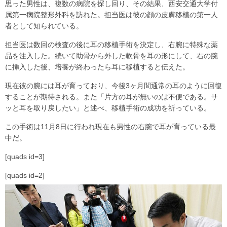
思った男性は、複数の病院を探し回り、その結果、西安交通大学付
属第一病院整形外科を訪れた。担当医は彼の顔の皮膚移植の第一人
者として知られている。
担当医は数回の検査の後に耳の移植手術を決定し、右腕に特殊な薬
品を注入した。続いて助骨から外した軟骨を耳の形にして、右の腕
に挿入した後、培養が終わったら耳に移植すると伝えた。
現在彼の腕には耳が育っており、今後3ヶ月間通常の耳のように回復
することが期待される。また「片方の耳が無いのは不便である。サ
ッと耳を取り戻したい」と述べ、移植手術の成功を祈っている。
この手術は11月8日に行われ現在も男性の右腕で耳が育っている最
中だ。
[quads id=3]
[quads id=2]