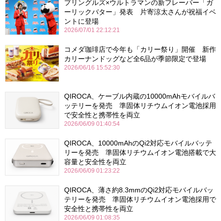
プリングルズ×ウルトラマンの新フレーバー「ガ
ーリックバター」発表 片寄涼太さんが祝福イベ
ントに登場
2026/07/01 22:12:21
コメダ珈琲店で今年も「カリー祭り」開催 新作
カリーナンドッグなど全6品が季節限定で登場
2026/06/16 15:52:30
QIROCA、ケーブル内蔵の10000mAhモバイルバ
ッテリーを発売 準固体リチウムイオン電池採用
で安全性と携帯性を両立
2026/06/09 01:40:54
QIROCA、10000mAhのQi2対応モバイルバッテ
リーを発売 準固体リチウムイオン電池搭載で大
容量と安全性を両立
2026/06/09 01:23:22
QIROCA、薄さ約8.3mmのQi2対応モバイルバッ
テリーを発売 準固体リチウムイオン電池採用で
安全性と携帯性を両立
2026/06/09 01:08:35