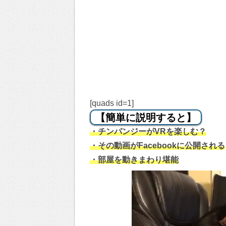
[quads id=1]
【簡単に説明すると】
・チンパンジーがVRを楽しむ？
・その動画がFacebookに公開される
・部屋を動きまわり堪能