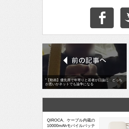
"【動画】優先席で年寄りと若者が口論に どっち
が悪いかネットでも論争になる
QIROCA、ケーブル内蔵の
10000mAhモバイルバッテ