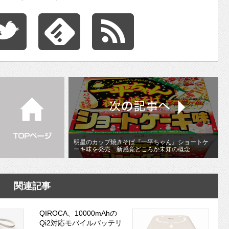
明星のカップ焼きそば『一平ちゃん』ショートケ
ーキ味を発売 新感覚どころか未知の概念
関連記事
QIROCA、10000mAhの
Qi2対応モバイルバッテリ