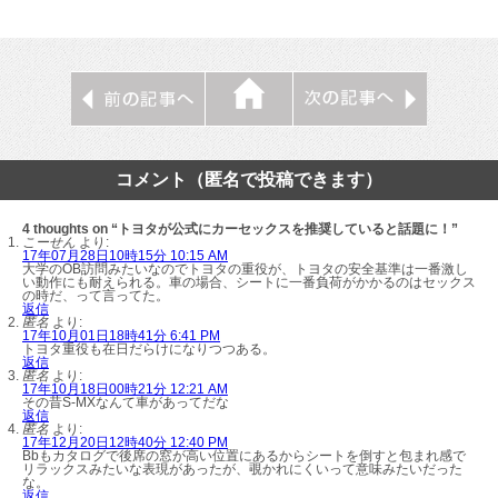
コメント（匿名で投稿できます）
4 thoughts on “トヨタが公式にカーセックスを推奨していると話題に！”
こーせん
より:
17年07月28日10時15分 10:15 AM
大学のOB訪問みたいなのでトヨタの重役が、トヨタの安全基準は一番激し
い動作にも耐えられる。車の場合、シートに一番負荷がかかるのはセックス
の時だ、って言ってた。
返信
匿名
より:
17年10月01日18時41分 6:41 PM
トヨタ重役も在日だらけになりつつある。
返信
匿名
より:
17年10月18日00時21分 12:21 AM
その昔S-MXなんて車があってだな
返信
匿名
より:
17年12月20日12時40分 12:40 PM
Bbもカタログで後席の窓が高い位置にあるからシートを倒すと包まれ感で
リラックスみたいな表現があったが、覗かれにくいって意味みたいだった
な。
返信