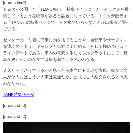
[quads id=2]
トヨタが公開した「1LD-CAR！」特集サイトに、カーセックスを推
奨しているような映像があると話題になっている。トヨタが販売す
る『TANK』の特集ページで、その車でいろんなことが出来ると謳っ
ている。
センターのゴミ箱に簡単に物を捨てることや、自転車やサーフィン
を運ぶのも楽々、キャンプも気軽に楽しめる、そして極めつけはド
ライブデートである。車内の電気を消してフルフラットにして。行
為が終わったのか女性は服を着ているのがわかる。
ミスリードさせているかと思ったら本当にド直球な表現。確かに恋
人が使うにはこういう車は最適だが、公式でこう紹介されるとは思
わなかった。
TANK特集ページ
[quads id=3]
[quads id=2]