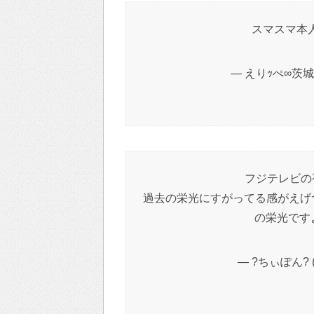
スマスマ本
— えりｯぺ∞茨城cr
フジテレビの
過去の栄光にすがってる感がえげつ
の栄光です
— ?ちぃぽん? (