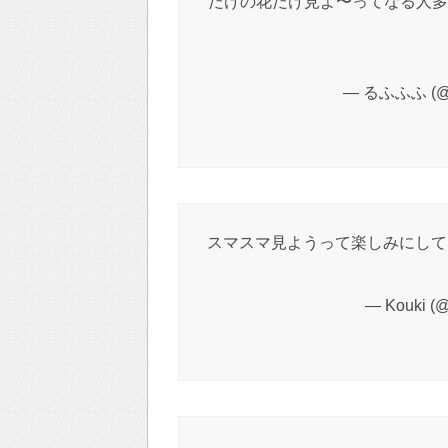
だけの花だけ見よ〜ってなる人多
— るふふふ (@C
スマスマ見ようって楽しみにして
— Kouki (