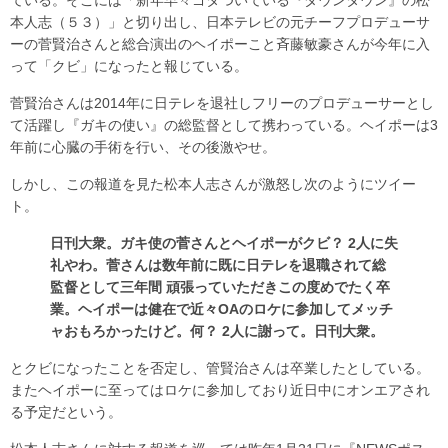
ている。そこには「新年早々ゴタついている『ダウンタウン』の松
本人志（５３）」と切り出し、日本テレビの元チーフプロデューサ
ーの菅賢治さんと総合演出のヘイポーこと斉藤敏豪さんが今年に入
って「クビ」になったと報じている。
菅賢治さんは2014年に日テレを退社しフリーのプロデューサーとし
て活躍し『ガキの使い』の総監督として携わっている。ヘイポーは3
年前に心臓の手術を行い、その後激やせ。
しかし、この報道を見た松本人志さんが激怒し次のようにツイー
ト。
日刊大衆。ガキ使の菅さんとヘイポーがクビ？ 2人に失
礼やわ。菅さんは数年前に既に日テレを退職されて総
監督として三年間 頑張っていただきこの度めでたく卒
業。ヘイポーは健在で近々OAのロケに参加してメッチ
ャおもろかったけど。何？ 2人に謝って。日刊大衆。
とクビになったことを否定し、管賢治さんは卒業したとしている。
またヘイポーに至ってはロケに参加しており近日中にオンエアされ
る予定だという。