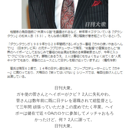
日刊大衆。
ガキ使の菅さんとヘイポーがクビ？ 2人に失礼やわ。
菅さんは数年前に既に日テレを退職されて総監督とし
て三年間 頑張っていただきこの度めでたく卒業。ヘイ
ポーは健在で近々OAのロケに参加してメッチャおもろ
かったけど。何？ 2人に謝って。
日刊大衆。