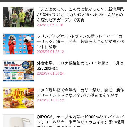
「えだまめって、こんなに甘かった？」新潟県民
が“県外に出したくないほど食べる”極上えだまめ
を森のビアガーデンで実食
2026/08/05 11:06
プリングルズ×ウルトラマンの新フレーバー「ガ
ーリックバター」発表 片寄涼太さんが祝福イベ
ントに登場
2026/07/01 22:12
外食市場、コロナ禍後初めて2019年超え 5月は
3282億円に
2026/07/01 16:24
コメダ珈琲店で今年も「カリー祭り」開催 新作
カリーナンドッグなど全6品が季節限定で登場
2026/06/16 15:52
QIROCA、ケーブル内蔵の10000mAhモバイルバ
ッテリーを発売 準固体リチウムイオン電池採用