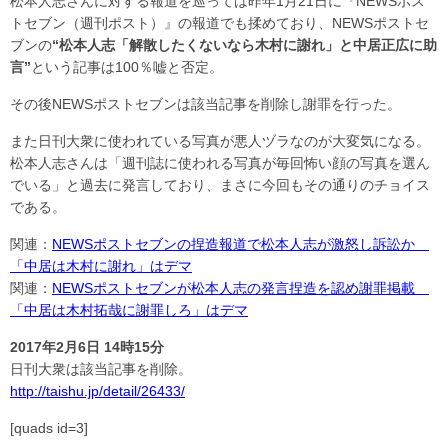
松本人志さんに対する報道を巡っては昨年1月21日に『NEWSポス
トセブン（週刊ポスト）』の報道でも揉めており、NEWSポストセ
ブンの
“松本人志「解散したくないなら木村に謝れ」と中居正広に助
言”
という記事は100％嘘と否定。
その後NEWSポストセブンは該当記事を削除し謝罪を行った。
また日刊大衆に使われている写真が悪人ヅラなのが大変気になる。
松本人志さんは「週刊誌に使われる写真が毎回怖い顔の写真を選ん
でいる」と過去に発言しており、まさに今回もその通りのチョイス
である。
関連：
NEWSポストセブンの捏造報道で松本人志が激怒し訴訟か
「中居は木村に謝れ」はデマ
関連：
NEWSポストセブンが松本人志の発言捏造を認め謝罪掲載
「中居は木村拓哉に謝罪しろ」はデマ
2017年2月6日 14時15分
日刊大衆は該当記事を削除。
http://taishu.jp/detail/26433/
[quads id=3]