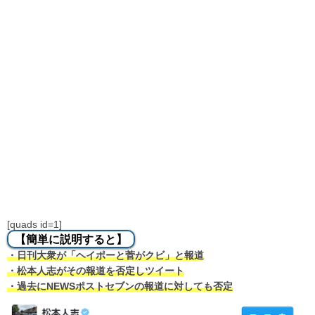
[quads id=1]
【簡単に説明すると】
・日刊大衆が「ヘイポーと菅がクビ」と報道
・松本人志がその報道を否定しツイート
・過去にNEWSポストセブンの報道に対しても否定