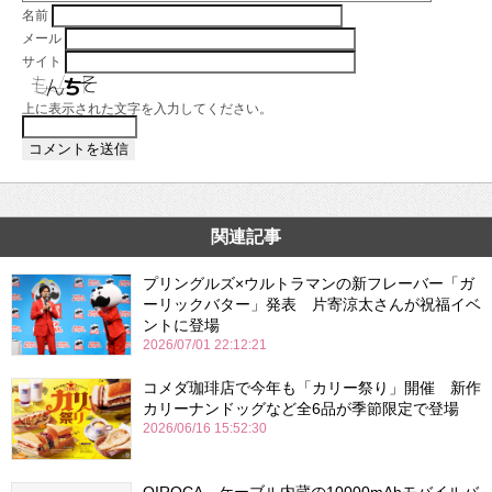
名前
メール
サイト
上に表示された文字を入力してください。
関連記事
プリングルズ×ウルトラマンの新フレーバー「ガ
ーリックバター」発表 片寄涼太さんが祝福イベ
ントに登場
2026/07/01 22:12:21
コメダ珈琲店で今年も「カリー祭り」開催 新作
カリーナンドッグなど全6品が季節限定で登場
2026/06/16 15:52:30
QIROCA、ケーブル内蔵の10000mAhモバイルバ