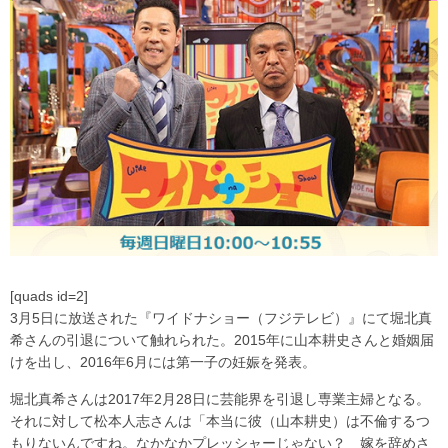
[quads id=2]
3月5日に放送された『ワイドナショー（フジテレビ）』にて堀北真
希さんの引退について触れられた。2015年に山本耕史さんと婚姻届
けを出し、2016年6月には第一子の妊娠を発表。
堀北真希さんは2017年2月28日に芸能界を引退し専業主婦となる。
それに対して松本人志さんは「本当に彼（山本耕史）は不倫するつ
もりないんですね。なかなかプレッシャーじゃない？ 嫁を辞めさ