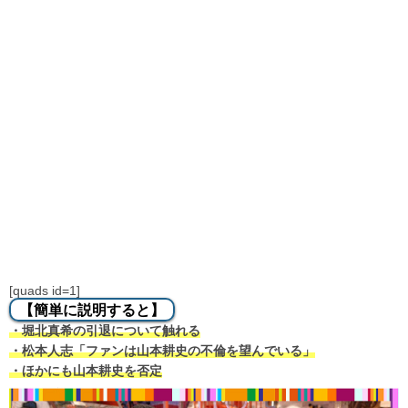
[quads id=1]
【簡単に説明すると】
・堀北真希の引退について触れる
・松本人志「ファンは山本耕史の不倫を望んでいる」
・ほかにも山本耕史を否定