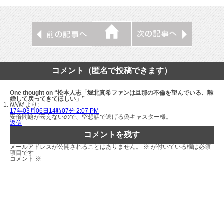
コメント（匿名で投稿できます）
One thought on “松本人志「堀北真希ファンは旦那の不倫を望んでいる、離
婚して戻ってきてほしい」”
NNM
より:
17年03月06日14時07分 2:07 PM
安倍問題が云えないので、空想話で逃げる偽キャスター様。
返信
コメントを残す
メールアドレスが公開されることはありません。
※
が付いている欄は必須
項目です
コメント
※