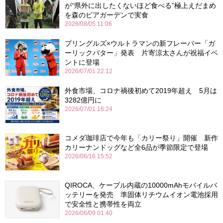
が“県外に出したくないほど食べる”極上えだまめ
を森のビアガーデンで実食
2026/08/05 11:06
プリングルズ×ウルトラマンの新フレーバー「ガ
ーリックバター」発表 片寄涼太さんが祝福イベ
ントに登場
2026/07/01 22:12
外食市場、コロナ禍後初めて2019年超え 5月は
3282億円に
2026/07/01 16:24
コメダ珈琲店で今年も「カリー祭り」開催 新作
カリーナンドッグなど全6品が季節限定で登場
2026/06/16 15:52
QIROCA、ケーブル内蔵の10000mAhモバイルバ
ッテリーを発売 準固体リチウムイオン電池採用
で安全性と携帯性を両立
2026/06/09 01:40