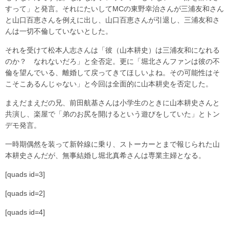
すって」と発言。それにたいしてMCの東野幸治さんが三浦友和さん
と山口百恵さんを例えに出し、山口百恵さんが引退し、三浦友和さ
んは一切不倫していないとした。
それを受けて松本人志さんは「彼（山本耕史）は三浦友和になれる
のか？ なれないだろ」と全否定。更に「堀北さんファンは彼の不
倫を望んでいる、離婚して戻ってきてほしいよね。その可能性はそ
こそこあるんじゃない」と今回は全面的に山本耕史を否定した。
まえだまえだの兄、前田航基さんは小学生のときに山本耕史さんと
共演し、楽屋で「弟のお尻を開けるという遊びをしていた」とトン
デモ発言。
一時期偶然を装って新幹線に乗り、ストーカーとまで報じられた山
本耕史さんだが、無事結婚し堀北真希さんは専業主婦となる。
[quads id=3]
[quads id=2]
[quads id=4]