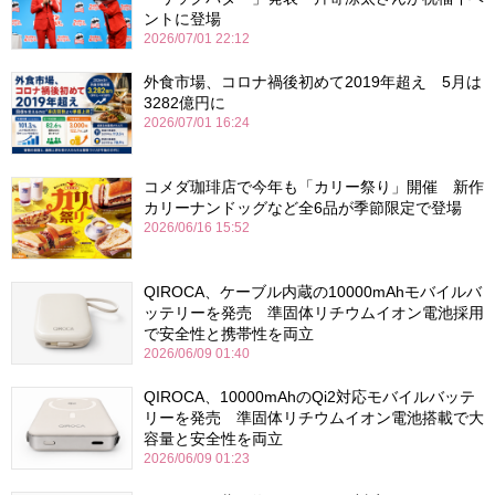
ントに登場
2026/07/01 22:12
外食市場、コロナ禍後初めて2019年超え 5月は
3282億円に
2026/07/01 16:24
コメダ珈琲店で今年も「カリー祭り」開催 新作
カリーナンドッグなど全6品が季節限定で登場
2026/06/16 15:52
QIROCA、ケーブル内蔵の10000mAhモバイルバ
ッテリーを発売 準固体リチウムイオン電池採用
で安全性と携帯性を両立
2026/06/09 01:40
QIROCA、10000mAhのQi2対応モバイルバッテ
リーを発売 準固体リチウムイオン電池搭載で大
容量と安全性を両立
2026/06/09 01:23