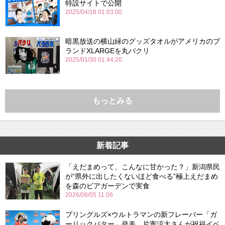
特設サイトで公開
2025/04/18 01:03:00
暗黒放送の横山緑のグッズタオルがアメリカのブ
ランドXLARGEを丸パクリ
2025/01/30 01:44:20
もっとみる
新着記事
「えだまめって、こんなに甘かった？」新潟県民
が“県外に出したくないほど食べる”極上えだまめ
を森のビアガーデンで実食
2026/08/05 11:06
プリングルズ×ウルトラマンの新フレーバー「ガ
ーリックバター」発表 片寄涼太さんが祝福イベ