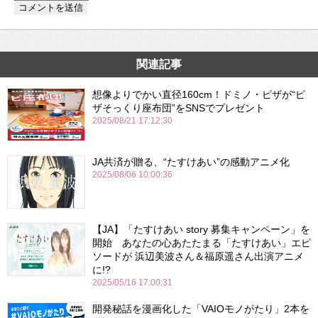
関連記事
想像よりでかい直径160cm！ドミノ・ピザが“ピ
ザそっくり座布団”をSNSでプレゼント
2025/08/21 17:12:30
JA共済が贈る、“たすけあい”の感動アニメ化
2025/08/06 10:00:36
【JA】「たすけあい story 募集キャンペーン」を
開始 あなたの心あたたまる「たすけあい」エピ
ソードが 浜辺美波さん＆福原遥さん出演アニメ
に!?
2025/05/16 17:00:31
開発秘話を漫画化した「VAIOモノがたり」2本を