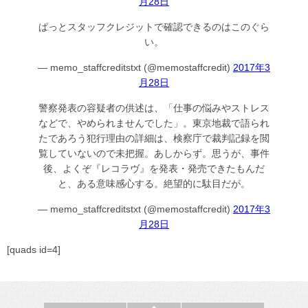
月28日
ぱっとスタッフクレジットで確認できるのはこのぐら
い。
— memo_staffcreditstxt (@memostaffcredit)
2017年3
月28日
警察発表の容疑者の供述は、「仕事の悩みやストレス
などで、やめられませんでした」。東京地裁で語られ
たであろう犯行理由の詳細は、検察庁で裁判記録を閲
覧していないので未把握。あしからず。思うが、事件
後、よくぞ『レコラヴ』を発表・発売できたもんだ
と、ある意味感心する。絶望的に駄目だが。
— memo_staffcreditstxt (@memostaffcredit)
2017年3
月28日
[quads id=4]