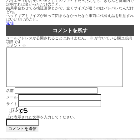
バラエティのお笑い企画としてのファイトだったんなら、きちんと番組内で
説明すれば良かっただけのこと。
結局拳合わせてる検証画像とかで、全くサイズが違うのはバレバレなんだけ
どね。
ヘッドギアもサイズが違って閉まらなかったなら事前に代替え品を用意すれ
ばいいだけのこと。
返信
コメントを残す
メールアドレスが公開されることはありません。
※
が付いている欄は必須
項目です
コメント
※
名前
メール
サイト
上に表示された文字を入力してください。