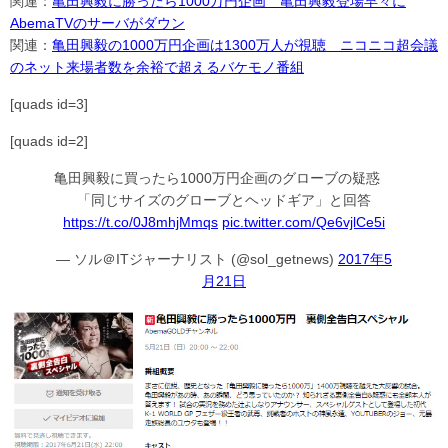
関連：
亀田興毅に勝ったら1000万円企画 亀田興毅登場早々に
AbemaTVのサーバがダウン
関連：
亀田興毅の1000万円企画は1300万人が視聴 ニコニコ超会議
のネット来場者数を余裕で超えるバケモノ番組
[quads id=3]
[quads id=2]
亀田興毅に買ったら1000万円企画のグローブの疑惑
「同じサイズのグローブとヘッドギア」と回答
https://t.co/0J8mhjMmqs
pic.twitter.com/Qe6vjlCe5i
— ソル＠ITジャーナリスト (@sol_getnews)
2017年5
月21日