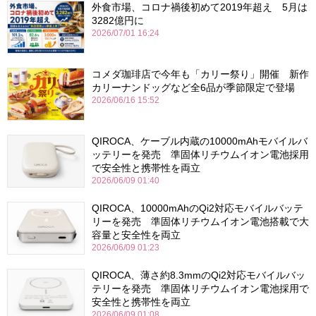
外食市場、コロナ禍後初めて2019年超え 5月は
3282億円に
2026/07/01 16:24
コメダ珈琲店で今年も「カリー祭り」開催 新作
カリーナンドッグなど全6品が季節限定で登場
2026/06/16 15:52
QIROCA、ケーブル内蔵の10000mAhモバイルバ
ッテリーを発売 準固体リチウムイオン電池採用
で安全性と携帯性を両立
2026/06/09 01:40
QIROCA、10000mAhのQi2対応モバイルバッテ
リーを発売 準固体リチウムイオン電池搭載で大
容量と安全性を両立
2026/06/09 01:23
QIROCA、薄さ約8.3mmのQi2対応モバイルバッ
テリーを発売 準固体リチウムイオン電池採用で
安全性と携帯性を両立
2026/06/09 01:08