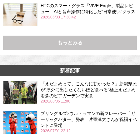
HTCのスマートグラス「VIVE Eagle」製品レビ
ュー AIと音声操作に特化した“日常使い”グラス
2026/06/03 17:30:42
もっとみる
新着記事
「えだまめって、こんなに甘かった？」新潟県民
が“県外に出したくないほど食べる”極上えだまめ
を森のビアガーデンで実食
2026/08/05 11:06
プリングルズ×ウルトラマンの新フレーバー「ガ
ーリックバター」発表 片寄涼太さんが祝福イベ
ントに登場
2026/07/01 22:12