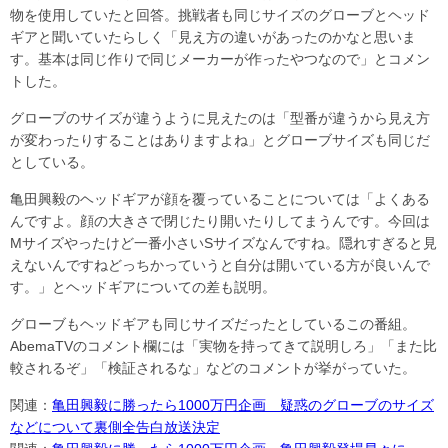
物を使用していたと回答。挑戦者も同じサイズのグローブとヘッド
ギアと聞いていたらしく「見え方の違いがあったのかなと思いま
す。基本は同じ作りで同じメーカーが作ったやつなので」とコメン
トした。
グローブのサイズが違うように見えたのは「型番が違うから見え方
が変わったりすることはありますよね」とグローブサイズも同じだ
としている。
亀田興毅のヘッドギアが顔を覆っていることについては「よくある
んですよ。顔の大きさで閉じたり開いたりしてまうんです。今回は
Mサイズやったけど一番小さいSサイズなんですね。隠れすぎると見
えないんですねどっちかっていうと自分は開いている方が良いんで
す。」とヘッドギアについての差も説明。
グローブもヘッドギアも同じサイズだったとしているこの番組。
AbemaTVのコメント欄には「実物を持ってきて説明しろ」「また比
較されるぞ」「検証されるな」などのコメントが挙がっていた。
関連：
亀田興毅に勝ったら1000万円企画 疑惑のグローブのサイズ
などについて裏側全告白放送決定