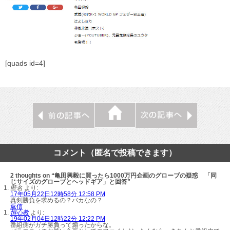
[quads id=4]
コメント（匿名で投稿できます）
2 thoughts on “亀田興毅に買ったら1000万円企画のグローブの疑惑 「同
じサイズのグローブとヘッドギア」と回答”
匿名
より:
17年05月22日12時58分 12:58 PM
真剣勝負を求めるの？バカなの？
返信
恒心教
より:
19年02月04日12時22分 12:22 PM
番組側がガチ勝負って煽ったからな。