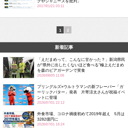
グやジャニーズを批判」
2017/01/21 03:11
1
2
新着記事
「えだまめって、こんなに甘かった？」新潟県民
が“県外に出したくないほど食べる”極上えだまめ
を森のビアガーデンで実食
2026/08/05 11:06
プリングルズ×ウルトラマンの新フレーバー「ガ
ーリックバター」発表 片寄涼太さんが祝福イベ
ントに登場
2026/07/01 22:12
外食市場、コロナ禍後初めて2019年超え 5月は
3282億円に
2026/07/01 16:24