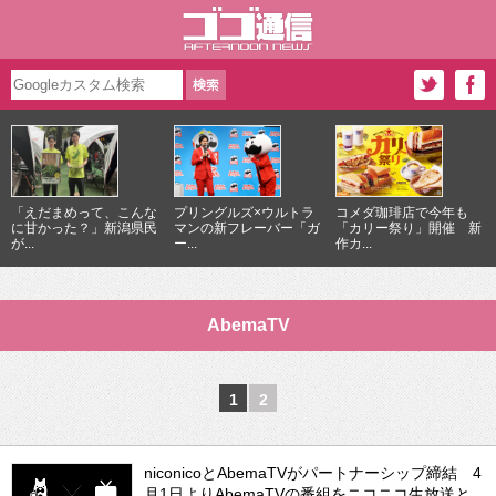
「えだまめって、こんな
プリングルズ×ウルトラ
コメダ珈琲店で今年も
に甘かった？」新潟県民
マンの新フレーバー「ガ
「カリー祭り」開催 新
が...
ー...
作カ...
AbemaTV
1
2
niconicoとAbemaTVがパートナーシップ締結 4
月1日よりAbemaTVの番組をニコニコ生放送と