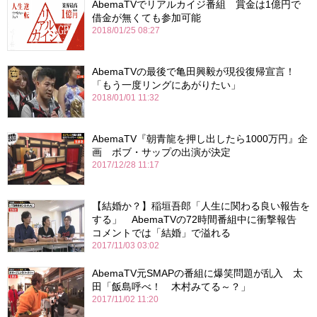
AbemaTVでリアルカイジ番組 賞金は1億円で
借金が無くても参加可能
2018/01/25 08:27
AbemaTVの最後で亀田興毅が現役復帰宣言！
「もう一度リングにあがりたい」
2018/01/01 11:32
AbemaTV『朝青龍を押し出したら1000万円』企
画 ボブ・サップの出演が決定
2017/12/28 11:17
【結婚か？】稲垣吾郎「人生に関わる良い報告を
する」 AbemaTVの72時間番組中に衝撃報告
コメントでは「結婚」で溢れる
2017/11/03 03:02
AbemaTV元SMAPの番組に爆笑問題が乱入 太
田「飯島呼べ！ 木村みてる～？」
2017/11/02 11:20