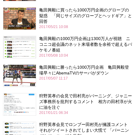
亀田興毅に買ったら1000万円企画のグローブの
疑惑 「同じサイズのグローブとヘッドギア」と
回答
2017/05/21 10:08
亀田興毅の1000万円企画は1300万人が視聴 ニ
コニコ超会議のネット来場者数を余裕で超えるバ
ケモノ番組
2017/05/08 10:04
亀田興毅に勝ったら1000万円企画 亀田興毅登
場早々にAbemaTVのサーバがダウン
2017/05/07 11:17
狩野英孝の会見で田村亮がバーニング、ジャニー
ズ事務所を批判するコメント 相方の田村淳が火
に油を注ぐ
2017/01/21 06:34
狩野英孝会見でロンブー田村亮が擁護コメント
それがツイートされてしまい大慌て 「バーニン