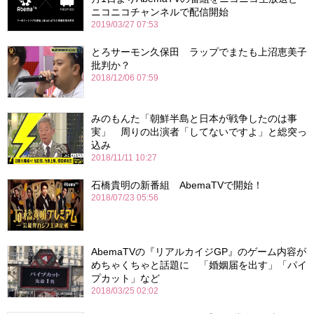
ニコニコチャンネルで配信開始
2019/03/27 07:53
とろサーモン久保田 ラップでまたも上沼恵美子
批判か？
2018/12/06 07:59
みのもんた「朝鮮半島と日本が戦争したのは事
実」 周りの出演者「してないですよ」と総突っ
込み
2018/11/11 10:27
石橋貴明の新番組 AbemaTVで開始！
2018/07/23 05:56
AbemaTVの『リアルカイジGP』のゲーム内容が
めちゃくちゃと話題に 「婚姻届を出す」「パイ
プカット」など
2018/03/25 02:02