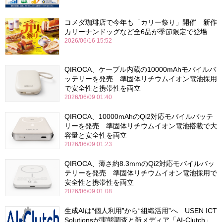
コメダ珈琲店で今年も「カリー祭り」開催 新作
カリーナンドッグなど全6品が季節限定で登場
2026/06/16 15:52
QIROCA、ケーブル内蔵の10000mAhモバイルバ
ッテリーを発売 準固体リチウムイオン電池採用
で安全性と携帯性を両立
2026/06/09 01:40
QIROCA、10000mAhのQi2対応モバイルバッテ
リーを発売 準固体リチウムイオン電池搭載で大
容量と安全性を両立
2026/06/09 01:23
QIROCA、薄さ約8.3mmのQi2対応モバイルバッ
テリーを発売 準固体リチウムイオン電池採用で
安全性と携帯性を両立
2026/06/09 01:08
生成AIは“個人利用”から“組織活用”へ USEN ICT
Solutionsが実態調査と新メディア「AI-Clutch」