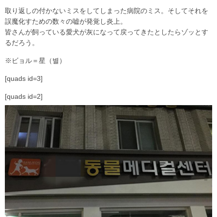
取り返しの付かないミスをしてしまった病院のミス。そしてそれを
誤魔化すための数々の嘘が発覚し炎上。
皆さんが飼っている愛犬が灰になって戻ってきたとしたらゾッとす
るだろう。
※ビョル＝星（별）
[quads id=3]
[quads id=2]