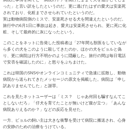
った」と言い訳をしたというのだ。更に逃げたはずの愛犬は安楽死
されており、化粧までさせられていたというのだ。
実は動物病院側のミスで、安楽死させる犬を間違えたというのだ。
旅行中の6月1日に事故は起き、愛犬は安楽死させられ、更に死に化
粧、そして最終的に灰になったという。
このことをネットに告発した投稿者は「27年間も獣医をしていなが
ら多くの犬をこのように殺してきたのか。ほかの犬をビョルと偽
り、更に病院は行方不明かのように隠蔽した。旅行の間は毎日電話
で安否を確認したのに」と怒りをぶちまけた。
これは韓国のSNSやオンラインコミュニティで急速に拡散し、動物
病院から送られてきたメッセージの原文を掲載した。病院は「申し
訳ありませんでした」と謝罪。
これを見たネットユーザーは「ミス？ じゃあ何回も騙すなんてこ
としないだろ」「仔犬を育てたことが無いけど腹が立つ」「あんな
病院ありえるのか？」などの反応を見せた。
一方、ビョルの飼い主は大きな衝撃を受けて病院に搬送され、心身
の安静のための治療をうけている。