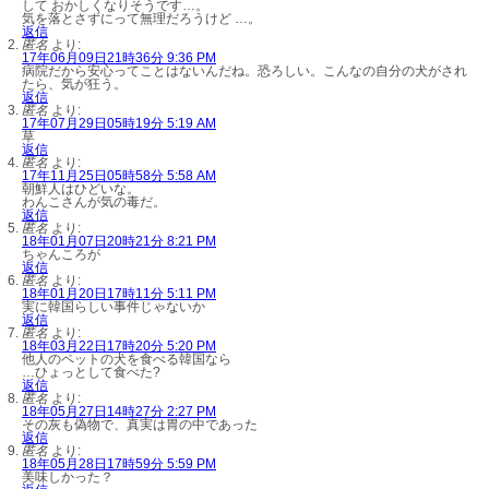
して おかしくなりそうです…。
気を落とさずにって無理だろうけど …。
返信
匿名
より:
17年06月09日21時36分 9:36 PM
病院だから安心ってことはないんだね。恐ろしい。こんなの自分の犬がされ
たら、気が狂う。
返信
匿名
より:
17年07月29日05時19分 5:19 AM
草
返信
匿名
より:
17年11月25日05時58分 5:58 AM
朝鮮人はひどいな。
わんこさんが気の毒だ。
返信
匿名
より:
18年01月07日20時21分 8:21 PM
ちゃんころが
返信
匿名
より:
18年01月20日17時11分 5:11 PM
実に韓国らしい事件じゃないか
返信
匿名
より:
18年03月22日17時20分 5:20 PM
他人のペットの犬を食べる韓国なら
…ひょっとして食べた?
返信
匿名
より:
18年05月27日14時27分 2:27 PM
その灰も偽物で、真実は胃の中であった
返信
匿名
より:
18年05月28日17時59分 5:59 PM
美味しかった？