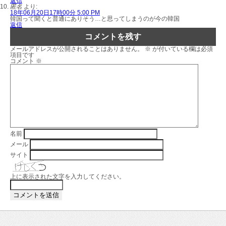
返信
匿名
より:
18年06月20日17時00分 5:00 PM
韓国って聞くと普通にありそう…と思ってしまうのが今の韓国
返信
コメントを残す
メールアドレスが公開されることはありません。
※
が付いている欄は必須
項目です
コメント
※
名前
メール
サイト
上に表示された文字を入力してください。