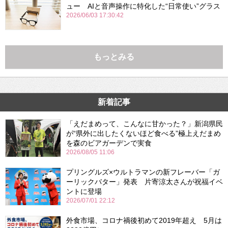
ュー AIと音声操作に特化した“日常使い”グラス
2026/06/03 17:30:42
もっとみる
新着記事
「えだまめって、こんなに甘かった？」新潟県民
が“県外に出したくないほど食べる”極上えだまめ
を森のビアガーデンで実食
2026/08/05 11:06
プリングルズ×ウルトラマンの新フレーバー「ガ
ーリックバター」発表 片寄涼太さんが祝福イベ
ントに登場
2026/07/01 22:12
外食市場、コロナ禍後初めて2019年超え 5月は