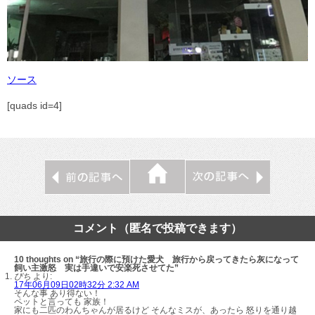
ソース
[quads id=4]
コメント（匿名で投稿できます）
10 thoughts on “旅行の際に預けた愛犬 旅行から戻ってきたら灰になって
飼い主激怒 実は手違いで安楽死させてた”
びち
より:
17年06月09日02時32分 2:32 AM
そんな事 あり得ない！
ペットと言っても 家族！
家にも二匹のわんちゃんが居るけど そんなミスが、あったら 怒りを通り越