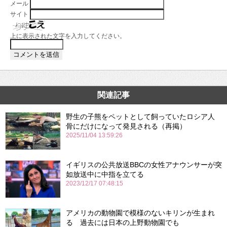
メール
サイト
上に表示された文字を入力してください。
関連記事
野生の子熊をペットとして飼っていたロシア人
骨にだけになって発見される（再掲）
2025/11/04 13:59:26
イギリスの公共放送BBCの女性アナウンサーが突
如放送中に中指を立てる
2023/12/17 07:48:15
アメリカの動物園で模様のないキリンが生まれ
る 過去には日本の上野動物園でも