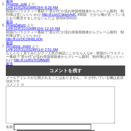
返信
@game_zuki
より:
14年10月29日08時28分 8:28 AM
韓国のバラエティー番組で“君が代”が流れ韓国視聴者からクレーム殺到 制
作陣は苦しいいいわけ
http://t.co/cCskIuhAdC
#韓国 だから俺が言っている
とおり断交するしかないんだよ @AbeShinzo
返信
@NetZakuro
より:
14年10月31日00時10分 12:10 AM
韓国のバラエティー番組で“君が代”が流れ韓国視聴者からクレーム殺到 制
作陣は苦しいいいわけ
http://t.co/1K19H8LpOn
返信
@France_syoin
より:
14年10月31日02時51分 2:51 AM
なんとなく見てみたがクソ人民の例証にしかならんなw：韓国のバラエティ
ー番組で“君が代”が流れ韓国視聴者からクレーム殺到 制作陣は苦しいいい
わけ
http://t.co/RsTHSffWdR
返信
コメントを残す
メールアドレスが公開されることはありません。
※
が付いている欄は必須
項目です
コメント
※
名前