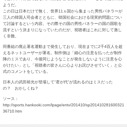
ようだ。
この日は日本だけで無く、世界11ヵ国から集まった男性パネラーが
三人の韓国人司会者とともに、韓国社会における現実的問題につい
て討論するという内容。その際その国の男性パネラーの国の国歌を
流すという決まりになっていたのだが、視聴者はこれに対して激し
く非難。
同番組の廃止署名運動まで発生しており、現在までに2千4百人を超
えるネットユーザーが署名。制作側は「細心の注意を払ったが制作
陣のミスであり、今後同じようなことが発生しないように注意を心
がけたい」とし「視聴者の皆さんに心よりお詫びさせていく」と公
式のコメントをしている。
日本人の武田裕光が登場して“君が代”が流れるのはミスだった
の？ おかしくね？
ソース：
http://sports.hankooki.com/lpage/entv/201410/sp201410281600321
36710.htm