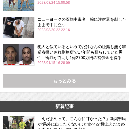
2023/08/24 15:00:58
ニューヨークの薬物中毒者 腕に注射器を刺した
まま街中に立つ
2023/08/20 22:22:16
犯人と似ているというでだけなんの証拠も無く容
疑者扱いされ刑務所で17年間も暮らしていた男
性 冤罪が判明し1億2700万円の補償金を得る
2023/01/15 16:28:09
もっとみる
新着記事
「えだまめって、こんなに甘かった？」新潟県民
が“県外に出したくないほど食べる”極上えだまめ