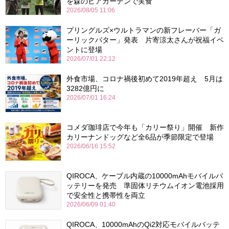
を森のビアガーデンで実食
2026/08/05 11:06
プリングルズ×ウルトラマンの新フレーバー「ガ
ーリックバター」発表 片寄涼太さんが祝福イベ
ントに登場
2026/07/01 22:12
外食市場、コロナ禍後初めて2019年超え 5月は
3282億円に
2026/07/01 16:24
コメダ珈琲店で今年も「カリー祭り」開催 新作
カリーナンドッグなど全6品が季節限定で登場
2026/06/16 15:52
QIROCA、ケーブル内蔵の10000mAhモバイルバ
ッテリーを発売 準固体リチウムイオン電池採用
で安全性と携帯性を両立
2026/06/09 01:40
QIROCA、10000mAhのQi2対応モバイルバッテ