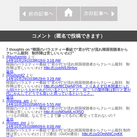
コメント（匿名で投稿できます）
7 thoughts on “韓国のバラエティー番組で“君が代”が流れ韓国視聴者から
クレーム殺到 制作陣は苦しいいいわけ”
@tuuhannjp
より:
14年10月29日03時18分 3:18 AM
韓国のバラエティー番組で“君が代”が流れ韓国視聴者からクレーム殺到 制
作陣は苦しいいいわけ
http://t.co/qN9J9rjtvo
返信
@huhuri42
より:
14年10月29日03時29分 3:29 AM
韓国のバラエティー番組で“君が代”が流れ韓国視聴者からクレーム殺到 制
作陣は苦しいいいわけ
http://t.co/f8CDwNP7Ht とりあえず日本関連だった
ら叩けという人がそれだけいるということと、向こうの製作陣は割りと君が
代にかんしてどうでも良いと思っているということ。
返信
@dempa_am
より:
14年10月29日05時55分 5:55 AM
韓国のバラエティー番組で“君が代”が流れ韓国視聴者からクレーム殺到 制
作陣は苦しいいいわけ
http://t.co/W0wMLnQtSO
いつもの韓国。なんでそこまで嫌ってるのに断交って言わないの？
返信
@news_ing
より:
14年10月29日08時09分 8:09 AM
韓国のバラエティー番組で“君が代”が流れ韓国視聴者からクレーム殺到 制作
陣は苦しいいいわけ | ゴゴ通信（GoGo通信）
http://t.co/2QmNNCoyKK