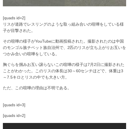
[quads id=2]
リスが道路でレスリングのような取っ組み合いの喧嘩をしている様
子が目撃された。
その喧嘩の様子がYouTubeに動画投稿された。撮影されたのは中国
のモンゴル族チベット族自治州で、2匹のリスが立ち上がりお互いを
つかみ合いの喧嘩をしている。
胸ぐらを掴みお互い譲らないこの喧嘩の様子は7月2日に撮影された
ことがわかった。このリスの体長は30～60センチほどで、体重は3
～7.5キロとリスの中でも大きい方。
ただ、この喧嘩の理由は不明である。
[quads id=3]
[quads id=2]