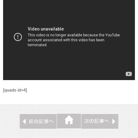
[quads id=4]