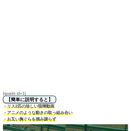
[quads id=1]
【簡単に説明すると】
・リス2匹の珍しい喧嘩動画
・アニメのような動きの取っ組み合い
・お互い胸ぐらを掴み譲らず