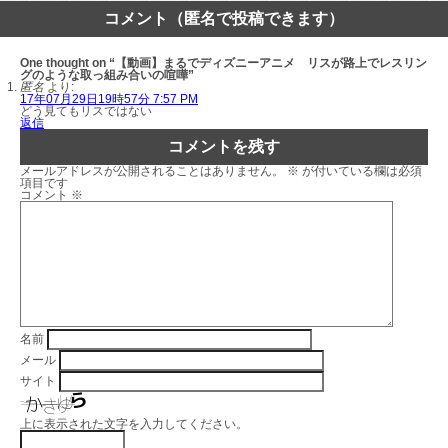
コメント（匿名で投稿できます）
One thought on “【動画】まるでディズニーアニメ リスが路上でレスリン
グのような取っ組み合いの喧嘩”
匿名
より:
17年07月29日19時57分 7:57 PM
どう見てもリスではない
返信
コメントを残す
メールアドレスが公開されることはありません。
※
が付いている欄は必須
項目です
コメント
※
名前
メール
サイト
上に表示された文字を入力してください。