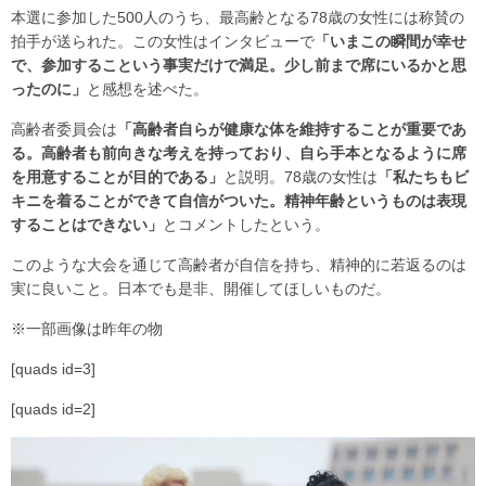
本選に参加した500人のうち、最高齢となる78歳の女性には称賛の
拍手が送られた。この女性はインタビューで
「いまこの瞬間が幸せ
で、参加するこという事実だけで満足。少し前まで席にいるかと思
ったのに」
と感想を述べた。
高齢者委員会は
「高齢者自らが健康な体を維持することが重要であ
る。高齢者も前向きな考えを持っており、自ら手本となるように席
を用意することが目的である」
と説明。78歳の女性は
「私たちもビ
キニを着ることができて自信がついた。精神年齢というものは表現
することはできない」
とコメントしたという。
このような大会を通じて高齢者が自信を持ち、精神的に若返るのは
実に良いこと。日本でも是非、開催してほしいものだ。
※一部画像は昨年の物
[quads id=3]
[quads id=2]