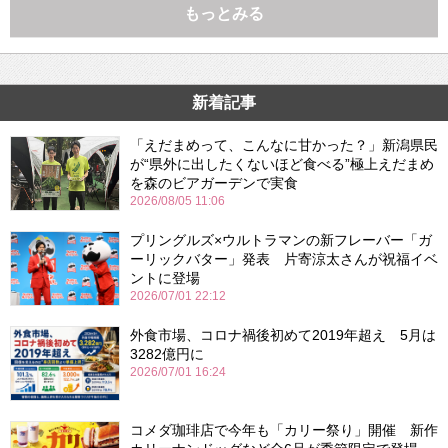
もっとみる
新着記事
「えだまめって、こんなに甘かった？」新潟県民
が“県外に出したくないほど食べる”極上えだまめ
を森のビアガーデンで実食
2026/08/05 11:06
プリングルズ×ウルトラマンの新フレーバー「ガ
ーリックバター」発表 片寄涼太さんが祝福イベ
ントに登場
2026/07/01 22:12
外食市場、コロナ禍後初めて2019年超え 5月は
3282億円に
2026/07/01 16:24
コメダ珈琲店で今年も「カリー祭り」開催 新作