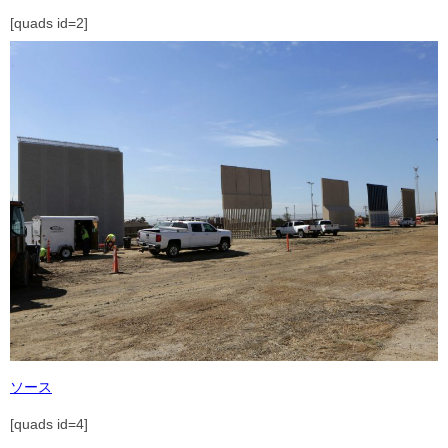
[quads id=2]
ソース
[quads id=4]