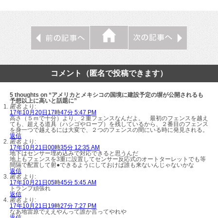
コメント（匿名で投稿できます）
5 thoughts on “アメリカとメキシコの国境に建設予定の塀が公開されるも
予想以上に高いと話題に”
匿名
より:
17年10月20日17時47分 5:47 PM
高さ（５ｍで十分）より、２重フェンスなんだよ。 最初のフェンスを越え
ても、超える道具（ハシゴやロープ）を残しているから、２番目のフェンス
を身一つで越えるには大変で、２つのフェンスの間にいる時に発見される。
返信
匿名
より:
17年10月21日00時35分 12:35 AM
地下はセンサー埋め込みで対応できると思うんだ
地上もフェンスを3重に設置してセンサー反応式のオートターレットでも等
間隔で配置して射●できるようにしておけば誰も来ないんじゃないかな
返信
匿名
より:
17年10月21日05時45分 5:45 AM
トランプ頑張れ
返信
匿名
より:
17年10月21日19時27分 7:27 PM
なあ地雷原でええやんって誰か言ってやれや
返信