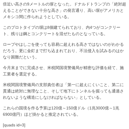
倍近い高さの9メートルの塀となった。ドナルドトランプの「絶対超
えることができない十分な高さ」の発言通り、高い塀がアメリカと
メキシコ間に作られようとしている。
このプロトタイプの塀は8個建てられており、内4つがコンクリー
ト、残りは鋼とコンクリートを混ぜたものとなっている。
ロープやはしごを使っても容易に超えれる高さではないのがわかる
だろう。更に金釘まで打ち込まれており、不法侵入を試みるのはか
なり困難だという。
今月末までに完成させ、米税関国境警備局が精密な評価を経て、施
工業者を選定する。
米税関国境警備局の支部責任者は「第一に超えにくいこと、第二に
貫通は絶対に無理なこと、そして地下にトンネルを掘っても通過さ
れないような構造にしなければならない」としている。
これらの国境を作る予算は120億～150億ドル（1兆3000億～1兆
6900億円）ほど掛かると推定されている。
[quads id=3]