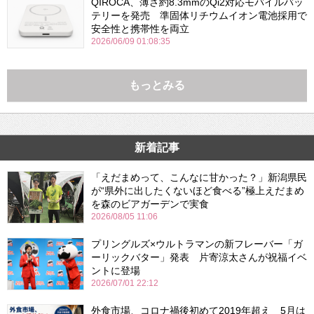
QIROCA、薄さ約8.3mmのQi2対応モバイルバッ
テリーを発売 準固体リチウムイオン電池採用で
安全性と携帯性を両立
2026/06/09 01:08:35
もっとみる
新着記事
「えだまめって、こんなに甘かった？」新潟県民
が“県外に出したくないほど食べる”極上えだまめ
を森のビアガーデンで実食
2026/08/05 11:06
プリングルズ×ウルトラマンの新フレーバー「ガ
ーリックバター」発表 片寄涼太さんが祝福イベ
ントに登場
2026/07/01 22:12
外食市場、コロナ禍後初めて2019年超え 5月は