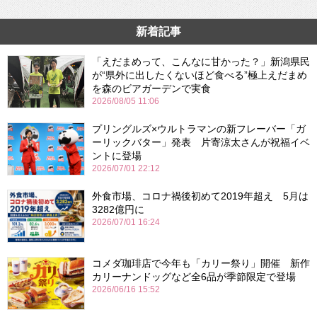
新着記事
「えだまめって、こんなに甘かった？」新潟県民
が“県外に出したくないほど食べる”極上えだまめ
を森のビアガーデンで実食
2026/08/05 11:06
プリングルズ×ウルトラマンの新フレーバー「ガ
ーリックバター」発表 片寄涼太さんが祝福イベ
ントに登場
2026/07/01 22:12
外食市場、コロナ禍後初めて2019年超え 5月は
3282億円に
2026/07/01 16:24
コメダ珈琲店で今年も「カリー祭り」開催 新作
カリーナンドッグなど全6品が季節限定で登場
2026/06/16 15:52