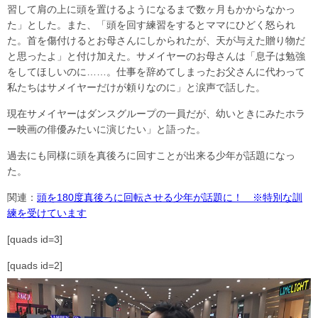
習して肩の上に頭を置けるようになるまで数ヶ月もかからなかっ
た」とした。また、「頭を回す練習をするとママにひどく怒られ
た。首を傷付けるとお母さんにしかられたが、天が与えた贈り物だ
と思ったよ」と付け加えた。サメイヤーのお母さんは「息子は勉強
をしてほしいのに……。仕事を辞めてしまったお父さんに代わって
私たちはサメイヤーだけが頼りなのに」と涙声で話した。
現在サメイヤーはダンスグループの一員だが、幼いときにみたホラ
ー映画の俳優みたいに演じたい」と語った。
過去にも同様に頭を真後ろに回すことが出来る少年が話題になっ
た。
関連：
頭を180度真後ろに回転させる少年が話題に！ ※特別な訓
練を受けています
[quads id=3]
[quads id=2]