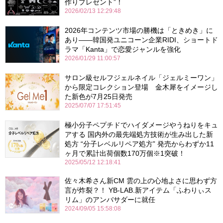
作りプレゼント”！
2026/02/13 12:29:48
2026年コンテンツ市場の勝機は「ときめき」に
あり――韓国発ユニコーン企業RIDI、ショートド
ラマ「Kanta」で恋愛ジャンルを強化
2026/01/29 11:00:57
サロン級セルフジェルネイル「ジェルミーワン」
から限定コレクション登場 金木犀をイメージし
た新色が7月25日発売
2025/07/07 17:51:45
極小分子ペプチドでハイダメージやうねりをキュ
アする 国内外の最先端処方技術が生み出した新
処方 “分子レベルリペア処方” 発売からわずか11
ヶ月で累計出荷個数170万個※1突破！
2025/05/12 12:18:41
佐々木希さん新CM 雲の上の心地よさに思わず方
言が炸裂？！ YB-LAB.新アイテム「ふわりぃス
リム」のアンバサダーに就任
2024/09/05 15:58:08