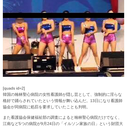
[quads id=2]
韓国の翰林聖心病院の女性看護師が隠し芸として、強制的に淫らな
格好で踊らされていたという情報が舞い込んだ。13日になり看護師
協会が同病院に処罰を要求していたことも判明。
また看護協会保健福祉部の調査によると翰林聖心病院だけでなく、
江南など5つの病院が9月24日の「イルソン家族の日」という財団大