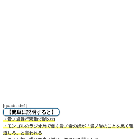
[quads id=1]
【簡単に説明すると】
・貴ノ岩暴行騒動で闇の力
・モンゴルのラジオ局で働く貴ノ岩の姉が「貴ノ岩のことを悪く報
道しろ」と言われる