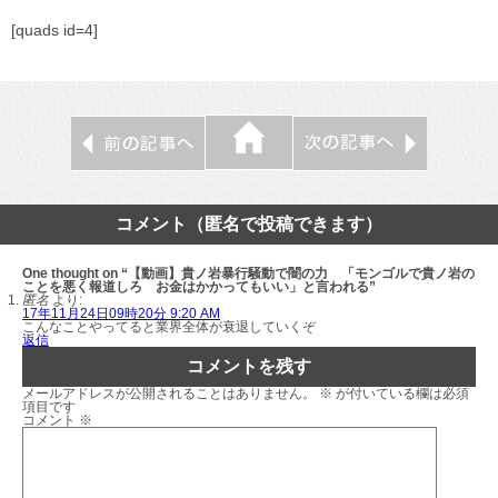
[quads id=4]
コメント（匿名で投稿できます）
One thought on “【動画】貴ノ岩暴行騒動で闇の力 「モンゴルで貴ノ岩の
ことを悪く報道しろ お金はかかってもいい」と言われる”
匿名
より:
17年11月24日09時20分 9:20 AM
こんなことやってると業界全体が衰退していくぞ
返信
コメントを残す
メールアドレスが公開されることはありません。
※
が付いている欄は必須
項目です
コメント
※