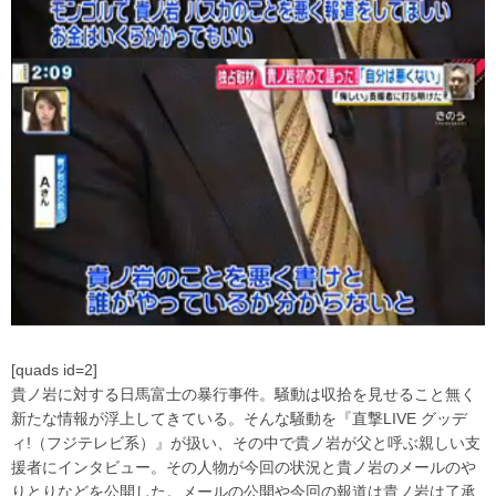
[quads id=2]
貴ノ岩に対する日馬富士の暴行事件。騒動は収拾を見せること無く
新たな情報が浮上してきている。そんな騒動を『直撃LIVE グッデ
ィ!（フジテレビ系）』が扱い、その中で貴ノ岩が父と呼ぶ親しい支
援者にインタビュー。その人物が今回の状況と貴ノ岩のメールのや
りとりなどを公開した。メールの公開や今回の報道は貴ノ岩は了承