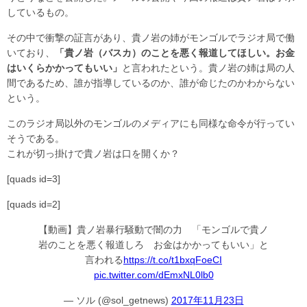
しているもの。
その中で衝撃の証言があり、貴ノ岩の姉がモンゴルでラジオ局で働
いており、
「貴ノ岩（バスカ）のことを悪く報道してほしい。お金
はいくらかかってもいい」
と言われたという。貴ノ岩の姉は局の人
間であるため、誰が指導しているのか、誰が命じたのかわからない
という。
このラジオ局以外のモンゴルのメディアにも同様な命令が行ってい
そうである。
これが切っ掛けで貴ノ岩は口を開くか？
[quads id=3]
[quads id=2]
【動画】貴ノ岩暴行騒動で闇の力 「モンゴルで貴ノ
岩のことを悪く報道しろ お金はかかってもいい」と
言われる
https://t.co/t1bxqFoeCI
pic.twitter.com/dEmxNL0lb0
— ソル (@sol_getnews)
2017年11月23日