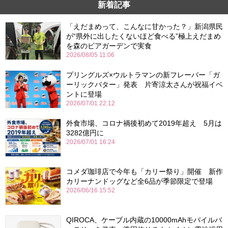
新着記事
「えだまめって、こんなに甘かった？」新潟県民
が“県外に出したくないほど食べる”極上えだまめ
を森のビアガーデンで実食
2026/08/05 11:06
プリングルズ×ウルトラマンの新フレーバー「ガ
ーリックバター」発表 片寄涼太さんが祝福イベ
ントに登場
2026/07/01 22:12
外食市場、コロナ禍後初めて2019年超え 5月は
3282億円に
2026/07/01 16:24
コメダ珈琲店で今年も「カリー祭り」開催 新作
カリーナンドッグなど全6品が季節限定で登場
2026/06/16 15:52
QIROCA、ケーブル内蔵の10000mAhモバイルバ