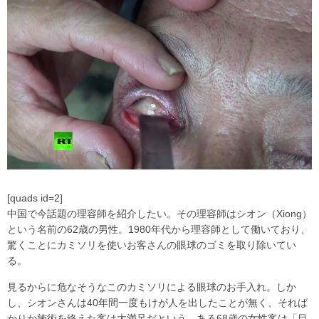
[quads id=2]
中国で今話題の理容師を紹介したい。その理容師はシオン（Xiong）
という名前の62歳の男性。1980年代から理容師として働いており、
驚くことにカミソリを使いお客さんの眼球のゴミを取り除いてい
る。
見るからに危なそうなこのカミソリによる眼球のお手入れ。しか
し、シオンさんは40年間一度もけが人を出したことが無く、それば
かりか施術を終えた客は大満足だという。ある68歳の女性客は「目