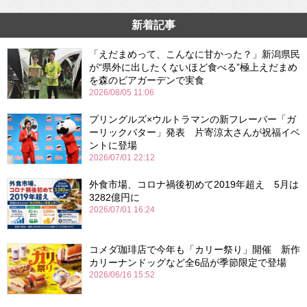
新着記事
「えだまめって、こんなに甘かった？」新潟県民
が“県外に出したくないほど食べる”極上えだまめ
を森のビアガーデンで実食
2026/08/05 11:06
プリングルズ×ウルトラマンの新フレーバー「ガ
ーリックバター」発表 片寄涼太さんが祝福イベ
ントに登場
2026/07/01 22:12
外食市場、コロナ禍後初めて2019年超え 5月は
3282億円に
2026/07/01 16:24
コメダ珈琲店で今年も「カリー祭り」開催 新作
カリーナンドッグなど全6品が季節限定で登場
2026/06/16 15:52