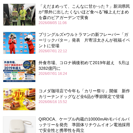
「えだまめって、こんなに甘かった？」新潟県民
が“県外に出したくないほど食べる”極上えだまめ
を森のビアガーデンで実食
2026/08/05 11:06
プリングルズ×ウルトラマンの新フレーバー「ガ
ーリックバター」発表 片寄涼太さんが祝福イベ
ントに登場
2026/07/01 22:12
外食市場、コロナ禍後初めて2019年超え 5月は
3282億円に
2026/07/01 16:24
コメダ珈琲店で今年も「カリー祭り」開催 新作
カリーナンドッグなど全6品が季節限定で登場
2026/06/16 15:52
QIROCA、ケーブル内蔵の10000mAhモバイルバ
ッテリーを発売 準固体リチウムイオン電池採用
で安全性と携帯性を両立