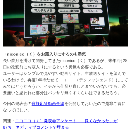
・niconico（く）をお蔵入りにするのも勇気
長い歳月を掛けて開発してきたniconico（く）であるが、来年2月28
日の改変前にお蔵入りにするという勇気も必要である。
ユーザーはシンプルで見やすい動画サイト、生放送サイトを望んで
いるわけで、再度1年待たせてニコニコ（デクレッシェンド）にして
みてはどうだろうか。イチから仕切り直しとまでいかないでも、必
要無いと思われた部分はバッサリ無くすくらいはできるだろう。
今回の発表会の
質疑応答動画全編
を公開しておいたので是非ご覧に
なってほしい。
関連：
ニコニコ（く）発表会アンケート 「良くなかった」が
87％ ネガティブコメントで埋まる