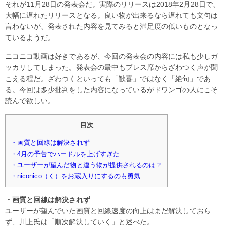
それが11月28日の発表会だ。実際のリリースは2018年2月28日で、
大幅に遅れたリリースとなる。良い物が出来るなら遅れても文句は
言わないが、発表された内容を見てみると満足度の低いものとなっ
ているようだ。
ニコニコ動画は好きであるが、今回の発表会の内容には私も少しガ
ッカリしてしまった。発表会の最中もプレス席からざわつく声が聞
こえる程だ。ざわつくといっても「歓喜」ではなく「絶句」であ
る。今回は多少批判をした内容になっているがドワンゴの人にこそ
読んで欲しい。
目次
・画質と回線は解決されず
・4月の予告でハードルを上げすぎた
・ユーザーが望んだ物と違う物が提供されるのは？
・niconico（く）をお蔵入りにするのも勇気
・画質と回線は解決されず
ユーザーが望んでいた画質と回線速度の向上はまだ解決しておら
ず、川上氏は「順次解決していく」と述べた。