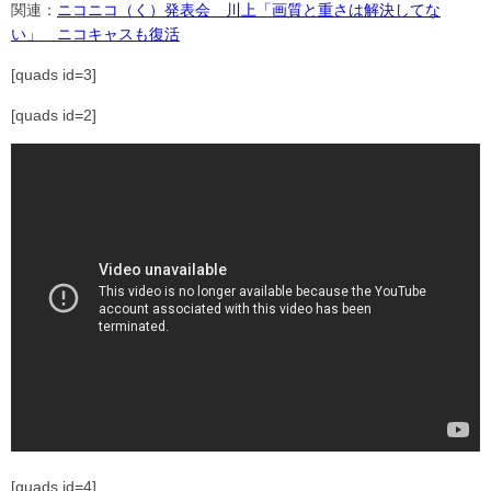
関連：
ニコニコ（く）発表会 川上「画質と重さは解決してな
い」 ニコキャスも復活
[quads id=3]
[quads id=2]
[quads id=4]