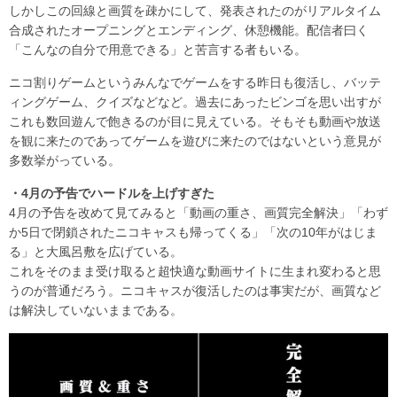
しかしこの回線と画質を疎かにして、発表されたのがリアルタイム
合成されたオープニングとエンディング、休憩機能。配信者曰く
「こんなの自分で用意できる」と苦言する者もいる。
ニコ割りゲームというみんなでゲームをする昨日も復活し、バッテ
ィングゲーム、クイズなどなど。過去にあったビンゴを思い出すが
これも数回遊んで飽きるのが目に見えている。そもそも動画や放送
を観に来たのであってゲームを遊びに来たのではないという意見が
多数挙がっている。
・4月の予告でハードルを上げすぎた
4月の予告を改めて見てみると「動画の重さ、画質完全解決」「わず
か5日で閉鎖されたニコキャスも帰ってくる」「次の10年がはじま
る」と大風呂敷を広げている。
これをそのまま受け取ると超快適な動画サイトに生まれ変わると思
うのが普通だろう。ニコキャスが復活したのは事実だが、画質など
は解決していないままである。