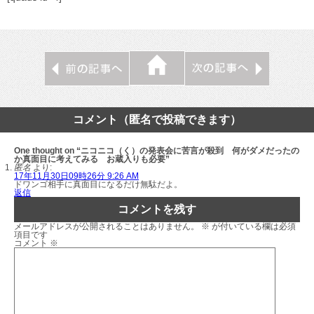
コメント（匿名で投稿できます）
One thought on “ニコニコ（く）の発表会に苦言が殺到 何がダメだったの
か真面目に考えてみる お蔵入りも必要”
匿名
より:
17年11月30日09時26分 9:26 AM
ドワンゴ相手に真面目になるだけ無駄だよ。
返信
コメントを残す
メールアドレスが公開されることはありません。
※
が付いている欄は必須
項目です
コメント
※