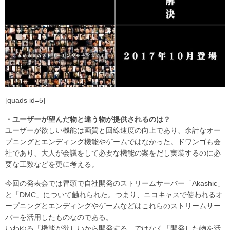
[quads id=5]
・ユーザーが望んだ物と違う物が提供されるのは？
ユーザーが欲しい機能は画質と回線速度の向上であり、余計なオー
プニングとエンディング機能やゲームではなかった。ドワンゴも会
社であり、大人が会議をして必要な機能の案をだし実装するのに必
要な工数などを更に考える。
今回の発表会では冒頭で自社開発のストリームサーバー「Akashic」
と「DMC」について触れられた。つまり、ニコキャスで使われるオ
ープニングとエンディングやゲームなどはこれらのストリームサー
バーを活用したものなのである。
いわゆる「機能が欲しいから開発する」ではなく「開発した物を活