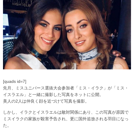
[quads id=7]
先月、ミスユニバース選抜大会参加者「ミス・イラク」が「ミス・
イスラエル」と一緒に撮影した写真をネットに公開。
美人の2人は仲良く顔を近づけて写真を撮影。
しかし、イラクとイスラエルは敵対関係にあり、この写真が原因で
ミスイラクの家族が殺害予告され、更に国外追放される羽目になっ
た。