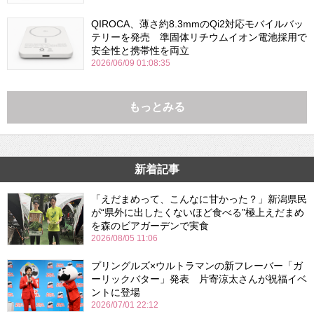
QIROCA、薄さ約8.3mmのQi2対応モバイルバッ
テリーを発売 準固体リチウムイオン電池採用で
安全性と携帯性を両立
2026/06/09 01:08:35
もっとみる
新着記事
「えだまめって、こんなに甘かった？」新潟県民
が“県外に出したくないほど食べる”極上えだまめ
を森のビアガーデンで実食
2026/08/05 11:06
プリングルズ×ウルトラマンの新フレーバー「ガ
ーリックバター」発表 片寄涼太さんが祝福イベ
ントに登場
2026/07/01 22:12