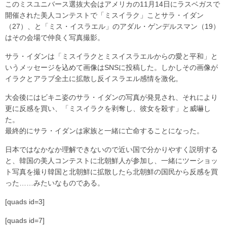
このミスユニバース選抜大会はアメリカの11月14日にラスベガスで
開催された美人コンテストで「ミスイラク」ことサラ・イダン
（27）、と「ミス・イスラエル」のアダル・ゲンデルスマン（19）
はその会場で仲良く写真撮影。
サラ・イダンは「ミスイラクとミスイスラエルからの愛と平和」と
いうメッセージを込めて画像はSNSに投稿した。しかしその画像が
イラクとアラブ全土に拡散し反イスラエル感情を激化。
大会後にはビキニ姿のサラ・イダンの写真が発見され、それにより
更に反感を買い、「ミスイラクを剥奪し、彼女を殺す」と威嚇し
た。
最終的にサラ・イダンは家族と一緒に亡命することになった。
日本ではなかなか理解できないので近い国で分かりやすく説明する
と、韓国の美人コンテストに北朝鮮人が参加し、一緒にツーショッ
ト写真を撮り韓国と北朝鮮に拡散したら北朝鮮の国民から反感を買
った……みたいなものである。
[quads id=3]
[quads id=7]