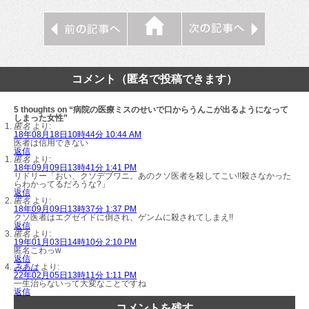
コメント（匿名で投稿できます）
5 thoughts on “病院の医療ミスのせいで口からうんこが出るようになって
しまった女性”
匿名
より:
18年08月18日10時44分 10:44 AM
医者は信用できない
返信
匿名
より:
18年09月09日13時41分 1:41 PM
リドリー「おい、クソデブワニ。あのクソ医者を殺してこい!!殺さなかった
らわかってるだろうな?」
返信
匿名
より:
18年09月09日13時37分 1:37 PM
クソ医者はエグゼイドに倒され、ゲンムに殺されてしまえ!!
返信
匿名
より:
19年01月03日14時10分 2:10 PM
匿名こわっw
返信
みあは
より:
22年02月05日13時11分 1:11 PM
一生治らないって大変なことですね
返信
コメントを残す