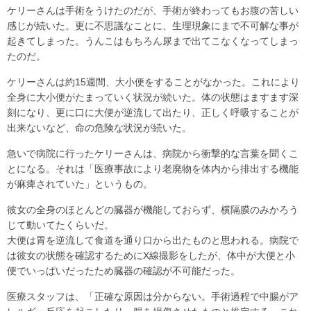
ケリーさんは手術をうけたのだが、手術が終わってもお腹の苦しい
感じが続いた。更に不思議なことに、生理現象にまで不可解な事が
起きてしまった。うんこはもちろん尿まで出てこなくなってしまっ
たのだ。
ケリーさんは約15週間、大小便をすることがなかった。これにより
全身に大小便がたまっていく状況が続いた。体の状態はますます深
刻になり、更に口に大便が逆流して出たり、正しく呼吸することが
出来ないなど、命の危険な状況が続いた。
急いで病院に行ったケリーさんは、病院から衝撃的な言葉を聞くこ
とになる。それは「医療事故により老廃物を体内から排出する機能
が麻痺されていた」というもの。
彼女の全身のほとんどの臓器が機能しておらず、横隔膜のみかろう
じて動いてたくらいだ。
大便は胃を逆流して食道を通り口から出たものと思われる。病院で
は彼女の状態を確認するためにX線撮影をしたが、体中が大便と小
便でいっぱいだったため臓器の確認が不可能だった。
医療スタッフは、「正確な原因は分からない。手術過程で中腸がア