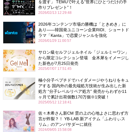
を渡す」 TEMUで叶える“世界にひとつだけの手
作りプレゼント”！
2026/02/13 12:29:48
2026年コンテンツ市場の勝機は「ときめき」に
あり――韓国発ユニコーン企業RIDI、ショートド
ラマ「Kanta」で恋愛ジャンルを強化
2026/01/29 11:00:57
サロン級セルフジェルネイル「ジェルミーワン」
から限定コレクション登場 金木犀をイメージし
た新色が7月25日発売
2025/07/07 17:51:45
極小分子ペプチドでハイダメージやうねりをキュ
アする 国内外の最先端処方技術が生み出した新
処方 “分子レベルリペア処方” 発売からわずか11
ヶ月で累計出荷個数170万個※1突破！
2025/05/12 12:18:41
佐々木希さん新CM 雲の上の心地よさに思わず方
言が炸裂？！ YB-LAB.新アイテム「ふわりぃス
リム」のアンバサダーに就任
2024/09/05 15:58:08