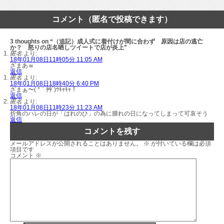
コメント（匿名で投稿できます）
3 thoughts on “（追記）成人式に着付けが間に合わず 原因は店の逃亡
か？ 怒りの店名晒しツイートで店が炎上”
匿名
より:
18年01月08日11時05分 11:05 AM
ざまあｗ
返信
匿名
より:
18年01月08日18時40分 6:40 PM
ざまぁ〜( *｀艸´)ｳｷｬｷｬ！
返信
匿名
より:
18年01月08日11時23分 11:23 AM
折角のハレの日が「はれのひ」の為に腫れの日になってしまって可哀そう
返信
コメントを残す
メールアドレスが公開されることはありません。
※
が付いている欄は必須
項目です
コメント
※