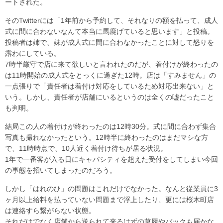
ートされた。
そのTwitterには「1年前から予約して、それなりの額を払って、成人
式に間に合わないなんて本当に馬鹿げていると思います」と投稿。
投稿者は姉で、妹が成人式に間に合わなかったことに対して怒りを
露わにしている。
7時半厳守で店に来て欲しいと言われたのだが、着付けが終わったの
は11時開始の成人式をとっくに過ぎた12時。店は「すみません」の
一点張りで「責任者は着付け対応をしているため対応出来ない」と
いう。しかし、責任者が店舗にいるというのは全くの嘘だったこと
も判明。
結局この人の着付けが終わったのは12時30分。式に間に合わず集合
写真も撮れなかったという。12時半に終わったのはまだマシな方
で、11時時点で、10人近く着付け待ちが居る状況。
1年で一番客が入る日にキャパシティを超えた受付をしてしまい今回
の事態を招いてしまったのだろう。
しかし「はれのひ」の問題はこれだけでなかった。なんと従業員に3
ヶ月以上給料を払っていない問題まで浮上したり、更には桜木町店
は連絡すら繋がらない状態。
それだけでなく店舗から送られて来るはずの草履やバックも届かな