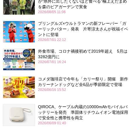
が“県外に出したくないほど食べる”極上えだまめ
を森のビアガーデンで実食
2026/08/05 11:06
プリングルズ×ウルトラマンの新フレーバー「ガ
ーリックバター」発表 片寄涼太さんが祝福イベ
ントに登場
2026/07/01 22:12
外食市場、コロナ禍後初めて2019年超え 5月は
3282億円に
2026/07/01 16:24
コメダ珈琲店で今年も「カリー祭り」開催 新作
カリーナンドッグなど全6品が季節限定で登場
2026/06/16 15:52
QIROCA、ケーブル内蔵の10000mAhモバイルバ
ッテリーを発売 準固体リチウムイオン電池採用
で安全性と携帯性を両立
2026/06/09 01:40