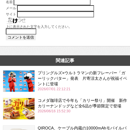
名前
メール
サイト
上に表示された文字を入力してください。
関連記事
プリングルズ×ウルトラマンの新フレーバー「ガ
ーリックバター」発表 片寄涼太さんが祝福イベ
ントに登場
2026/07/01 22:12:21
コメダ珈琲店で今年も「カリー祭り」開催 新作
カリーナンドッグなど全6品が季節限定で登場
2026/06/16 15:52:30
QIROCA、ケーブル内蔵の10000mAhモバイルバ