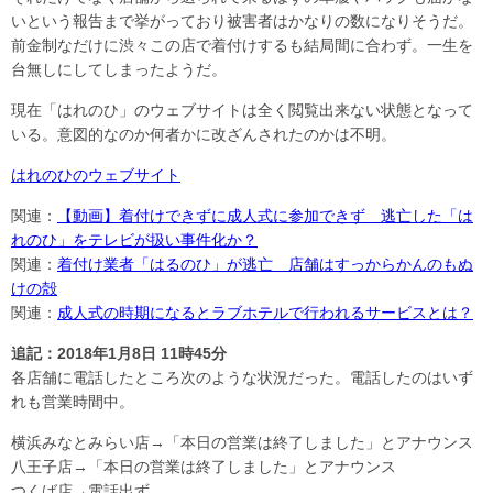
いという報告まで挙がっており被害者はかなりの数になりそうだ。
前金制なだけに渋々この店で着付けするも結局間に合わず。一生を
台無しにしてしまったようだ。
現在「はれのひ」のウェブサイトは全く閲覧出来ない状態となって
いる。意図的なのか何者かに改ざんされたのかは不明。
はれのひのウェブサイト
関連：
【動画】着付けできずに成人式に参加できず 逃亡した「は
れのひ」をテレビが扱い事件化か？
関連：
着付け業者「はるのひ」が逃亡 店舗はすっからかんのもぬ
けの殻
関連：
成人式の時期になるとラブホテルで行われるサービスとは？
追記：2018年1月8日 11時45分
各店舗に電話したところ次のような状況だった。電話したのはいず
れも営業時間中。
横浜みなとみらい店→「本日の営業は終了しました」とアナウンス
八王子店→「本日の営業は終了しました」とアナウンス
つくば店→電話出ず