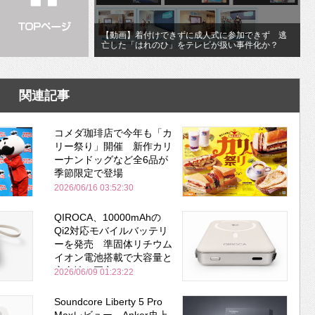
【動画】着付けできずに成人式に参加できず 逃
亡した「はれのひ」をテレビが扱い事件化か？
関連記事
コメダ珈琲店で今年も「カ
リー祭り」開催 新作カリ
ーナンドッグなど全6品が
季節限定で登場
2026/06/16 03:52:30
QIROCA、10000mAhの
Qi2対応モバイルバッテリ
ーを発売 準固体リチウム
イオン電池搭載で大容量と
安全性を両立
2026/06/09 01:23:22
Soundcore Liberty 5 Pro