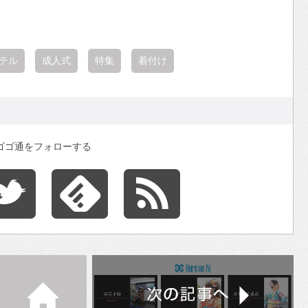
テル
成人式
特集
着付け
ゴゴ通をフォローする