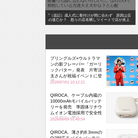
"（追記）成人式に着付けが間に合わず 原因は店
の逃亡か？ 怒りの店名晒しツイートで店が炎上
プリングルズ×ウルトラマ
ンの新フレーバー「ガーリ
ックバター」発表 片寄涼
太さんが祝福イベントに登
場
2026/07/01 10:12:21
QIROCA、ケーブル内蔵の
10000mAhモバイルバッテ
リーを発売 準固体リチウ
ムイオン電池採用で安全性
と携帯性を両立
2026/06/09 01:40:54
QIROCA、薄さ約8.3mmの