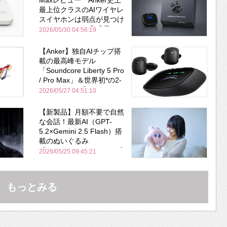
Maxレビュー Anker史上
最上位クラスのAIワイヤレ
スイヤホンは弱点が見つけ
づらいくらいの完成度にび
2026/05/30 04:56:19
びった ノイキャン性能は
Bose並み
【Anker】独自AIチップ搭
載の最高峰モデル
「Soundcore Liberty 5 Pro
/ Pro Max」＆世界初*の2-
in-1イヤホン「AeroFit 2
2026/05/27 04:51:10
Pro」が同時一挙登場！
【新製品】月額不要で自然
な会話！最新AI（GPT-
5.2×Gemini 2.5 Flash）搭
載のぬいぐるみ
「KOTTI」、Makuakeで先
2026/05/25 09:45:21
行販売開始
もっとみる