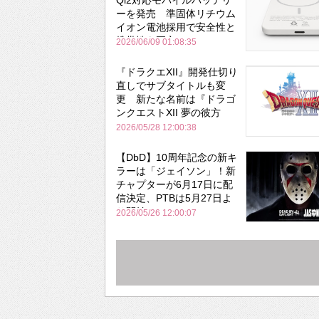
Qi2対応モバイルバッテリ
ーを発売 準固体リチウム
イオン電池採用で安全性と
携帯性を両立
2026/06/09 01:08:35
『ドラクエXII』開発仕切り
直しでサブタイトルも変
更 新たな名前は『ドラゴ
ンクエストXII 夢の彼方
へ』
2026/05/28 12:00:38
【DbD】10周年記念の新キ
ラーは「ジェイソン」！新
チャプターが6月17日に配
信決定、PTBは5月27日よ
り開始
2026/05/26 12:00:07