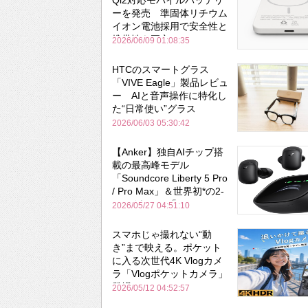
ーを発売 準固体リチウム
イオン電池採用で安全性と
携帯性を両立
2026/06/09 01:08:35
HTCのスマートグラス
「VIVE Eagle」製品レビュ
ー AIと音声操作に特化し
た“日常使い”グラス
2026/06/03 05:30:42
【Anker】独自AIチップ搭
載の最高峰モデル
「Soundcore Liberty 5 Pro
/ Pro Max」＆世界初*の2-
in-1イヤホン「AeroFit 2
2026/05/27 04:51:10
Pro」が同時一挙登場！
スマホじゃ撮れない“動
き”まで映える。ポケット
に入る次世代4K Vlogカメ
ラ「Vlogポケットカメラ」
登場
2026/05/12 04:52:57