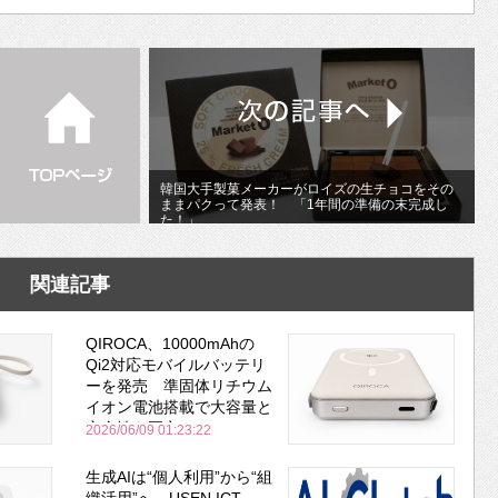
韓国大手製菓メーカーがロイズの生チョコをその
ままパクって発表！ 「1年間の準備の末完成し
た！」
関連記事
QIROCA、10000mAhの
Qi2対応モバイルバッテリ
ーを発売 準固体リチウム
イオン電池搭載で大容量と
安全性を両立
2026/06/09 01:23:22
生成AIは“個人利用”から“組
織活用”へ USEN ICT