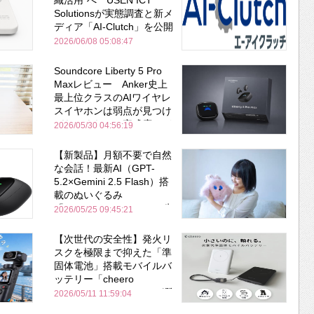
Solutionsが実態調査と新メ
ディア「AI-Clutch」を公開
2026/06/08 05:08:47
Soundcore Liberty 5 Pro
Maxレビュー Anker史上
最上位クラスのAIワイヤレ
スイヤホンは弱点が見つけ
づらいくらいの完成度にび
2026/05/30 04:56:19
びった ノイキャン性能は
Bose並み
【新製品】月額不要で自然
な会話！最新AI（GPT-
5.2×Gemini 2.5 Flash）搭
載のぬいぐるみ
「KOTTI」、Makuakeで先
2026/05/25 09:45:21
行販売開始
【次世代の安全性】発火リ
スクを極限まで抑えた「準
固体電池」搭載モバイルバ
ッテリー「cheero
PitaPower 5000mAh」が登
2026/05/11 11:59:04
場！