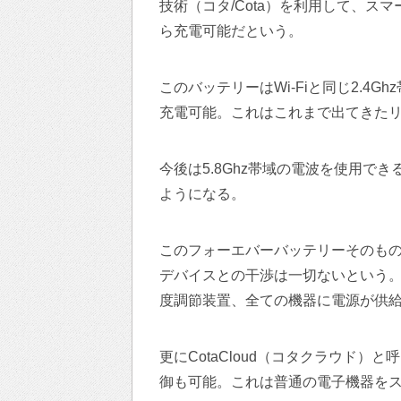
技術（コタ/Cota）を利用して、
ら充電可能だという。
このバッテリーはWi-Fiと同じ2.4
充電可能。これはこれまで出てきた
今後は5.8Ghz帯域の電波を使用で
ようになる。
このフォーエバーバッテリーそのも
デバイスとの干渉は一切ないという
度調節装置、全ての機器に電源が供
更にCotaCloud（コタクラウド
御も可能。これは普通の電子機器を