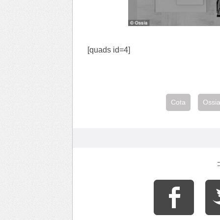
[quads id=4]
Cota
Ossi