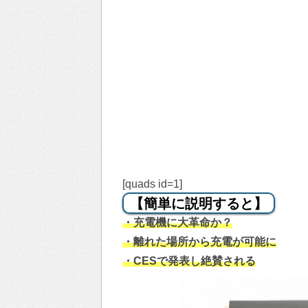
[quads id=1]
【簡単に説明すると】
・充電機に大革命か？
・離れた場所から充電が可能に
・CESで発表し絶賛される