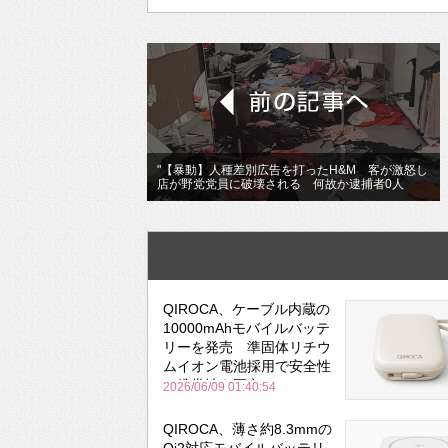
"【暴動】人種差別広告を打ったH&M 客が激怒し
店が野党党員に破壊される 何故か逮捕者0人
QIROCA、ケーブル内蔵の
10000mAhモバイルバッテ
リーを発売 準固体リチウ
ムイオン電池採用で安全性
と携帯性を両立
2026/06/09 01:40:54
QIROCA、薄さ約8.3mmの
Qi2対応モバイルバッテリ