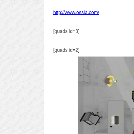
http://www.ossia.com/
[quads id=3]
[quads id=2]