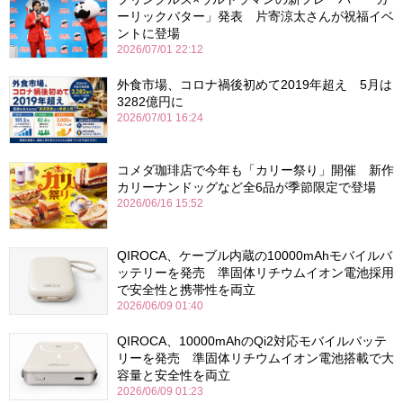
ーリックバター」発表 片寄涼太さんが祝福イベ
ントに登場
2026/07/01 22:12
外食市場、コロナ禍後初めて2019年超え 5月は
3282億円に
2026/07/01 16:24
コメダ珈琲店で今年も「カリー祭り」開催 新作
カリーナンドッグなど全6品が季節限定で登場
2026/06/16 15:52
QIROCA、ケーブル内蔵の10000mAhモバイルバ
ッテリーを発売 準固体リチウムイオン電池採用
で安全性と携帯性を両立
2026/06/09 01:40
QIROCA、10000mAhのQi2対応モバイルバッテ
リーを発売 準固体リチウムイオン電池搭載で大
容量と安全性を両立
2026/06/09 01:23