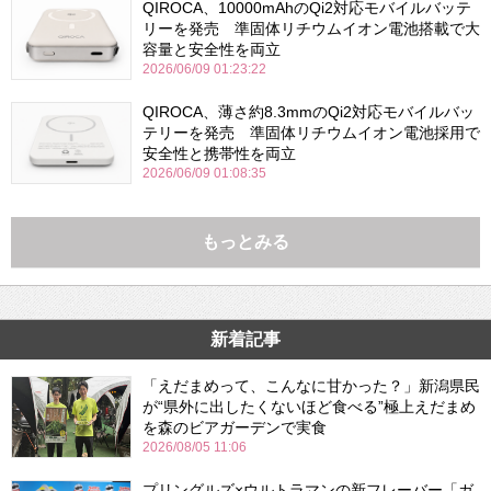
QIROCA、10000mAhのQi2対応モバイルバッテ
リーを発売 準固体リチウムイオン電池搭載で大
容量と安全性を両立
2026/06/09 01:23:22
QIROCA、薄さ約8.3mmのQi2対応モバイルバッ
テリーを発売 準固体リチウムイオン電池採用で
安全性と携帯性を両立
2026/06/09 01:08:35
もっとみる
新着記事
「えだまめって、こんなに甘かった？」新潟県民
が“県外に出したくないほど食べる”極上えだまめ
を森のビアガーデンで実食
2026/08/05 11:06
プリングルズ×ウルトラマンの新フレーバー「ガ