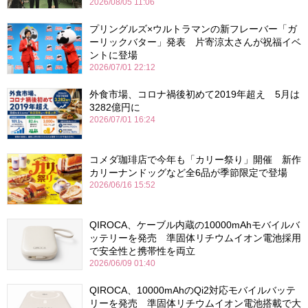
2026/08/05 11:06
プリングルズ×ウルトラマンの新フレーバー「ガ
ーリックバター」発表 片寄涼太さんが祝福イベ
ントに登場
2026/07/01 22:12
外食市場、コロナ禍後初めて2019年超え 5月は
3282億円に
2026/07/01 16:24
コメダ珈琲店で今年も「カリー祭り」開催 新作
カリーナンドッグなど全6品が季節限定で登場
2026/06/16 15:52
QIROCA、ケーブル内蔵の10000mAhモバイルバ
ッテリーを発売 準固体リチウムイオン電池採用
で安全性と携帯性を両立
2026/06/09 01:40
QIROCA、10000mAhのQi2対応モバイルバッテ
リーを発売 準固体リチウムイオン電池搭載で大