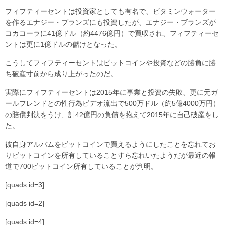
フィフティーセントは投資家としても有名で、ビタミンウォーター
を作るエナジー・ブランズにも投資したが、エナジー・ブランズが
コカコーラに41億ドル（約4476億円）で買収され、フィフティーセ
ントは更に1億ドルの儲けとなった。
こうしてフィフティーセントはビットコインや投資などの勝負に勝
ち破産寸前から成り上がったのだ。
実際にフィフティーセントは2015年に事業と投資の失敗、更に元ガ
ールフレンドとの性行為ビデオ流出で500万ドル（約5億4000万円）
の賠償判決をうけ、計42億円の負債を抱えて2015年に自己破産をし
た。
彼自身アルバムをビットコインで買えるようにしたことを忘れてお
りビットコインを所有していることすら忘れいたようだが最近の報
道で700ビットコイン所有していることが判明。
[quads id=3]
[quads id=2]
[quads id=4]