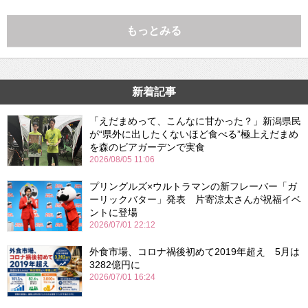
もっとみる
新着記事
「えだまめって、こんなに甘かった？」新潟県民
が“県外に出したくないほど食べる”極上えだまめ
を森のビアガーデンで実食
2026/08/05 11:06
プリングルズ×ウルトラマンの新フレーバー「ガ
ーリックバター」発表 片寄涼太さんが祝福イベ
ントに登場
2026/07/01 22:12
外食市場、コロナ禍後初めて2019年超え 5月は
3282億円に
2026/07/01 16:24