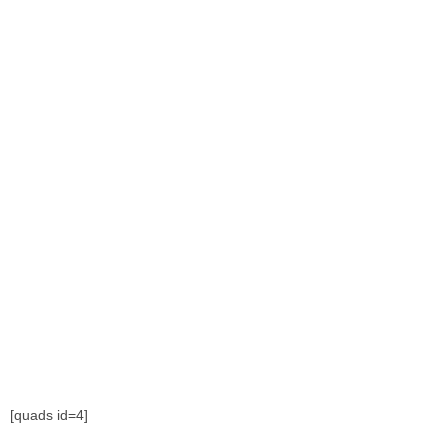
[quads id=4]