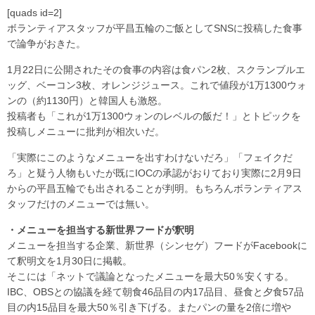
[quads id=2]
ボランティアスタッフが平昌五輪のご飯としてSNSに投稿した食事
で論争がおきた。
1月22日に公開されたその食事の内容は食パン2枚、スクランブルエ
ッグ、ベーコン3枚、オレンジジュース。これで値段が1万1300ウォ
ンの（約1130円）と韓国人も激怒。
投稿者も「これが1万1300ウォンのレベルの飯だ！」とトピックを
投稿しメニューに批判が相次いだ。
「実際にこのようなメニューを出すわけないだろ」「フェイクだ
ろ」と疑う人物もいたが既にIOCの承認がおりており実際に2月9日
からの平昌五輪でも出されることが判明。もちろんボランティアス
タッフだけのメニューでは無い。
・メニューを担当する新世界フードが釈明
メニューを担当する企業、新世界（シンセゲ）フードがFacebookに
て釈明文を1月30日に掲載。
そこには「ネットで議論となったメニューを最大50％安くする。
IBC、OBSとの協議を経て朝食46品目の内17品目、昼食と夕食57品
目の内15品目を最大50％引き下げる。またパンの量を2倍に増や