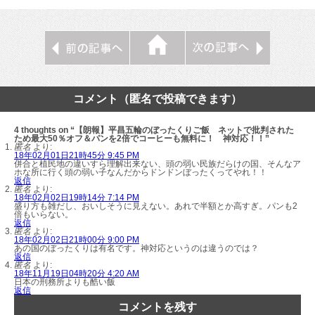
コメント（匿名で投稿できます）
4 thoughts on “【朗報】平昌五輪のぼったくりご飯 ネットで批判された
ため最大50％オフ＆パンを2倍でコーヒーも無料に！ 神対応！！”
匿名
より:
18年02月01日21時45分 9:45 PM
併合と植民地の違いすら理解出来ない、頭の弱い民族だらけの国、そんなア
ホな所に行く頭の弱い子なんだからドンドンぼったくってやれ！！
返信
匿名
より:
18年02月02日19時14分 7:14 PM
盛り方も雑だし、おいしそうに見えない。あれで半額とか高すぎ。パンも2
倍もいらない。
返信
匿名
より:
18年02月02日21時00分 9:00 PM
あの国のぼったくりは有名です。神対応というのは違うのでは？
返信
匿名
より:
18年11月19日04時20分 4:20 AM
日本の刑務所よりも酷い飯
返信
コメントを残す