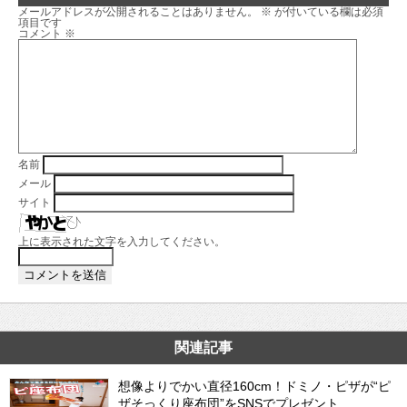
メールアドレスが公開されることはありません。
※
が付いている欄は必須
項目です
コメント
※
名前
メール
サイト
上に表示された文字を入力してください。
関連記事
想像よりでかい直径160cm！ドミノ・ピザが“ピ
ザそっくり座布団”をSNSでプレゼント