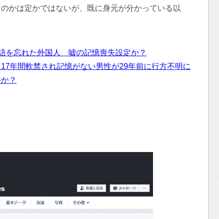
たのかは定かではないが、既に身元が分かっている以
で英語を忘れた外国人 嘘の記憶喪失設定か？
 17年間軟禁され記憶がない男性が29年前に行方不明に
件か？