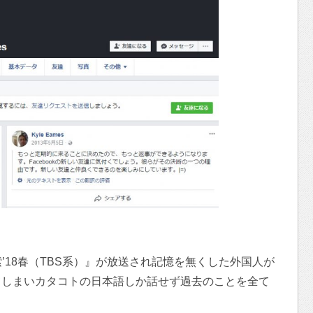
索’18春（TBS系）』が放送され記憶を無くした外国人が
てしまいカタコトの日本語しか話せず過去のことを全て