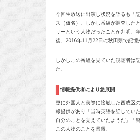
今回生放送に出演し状況を語るも「
ス（仮名）。しかし番組が調査した
リーという人物だったことが判明。年齢
後、2016年11月22日に秋田県で
しかしこの番組を見ていた視聴者は
た。
情報提供者により急展開
更に外国人と実際に接触した西成区
報提供があり「当時英語を話してい
自分のことを覚えていたようだ」「
この人物のことを暴露。