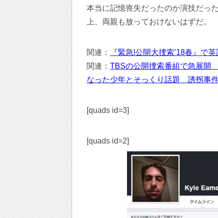
本当に記憶喪失だったのか演技だっ
上、両親も放っておけないはずだ。
関連：
『緊急!公開大捜索’18春』
関連：
TBSの公開捜索番組で急展開
なった少年とそっくり話題 誘拐事
[quads id=3]
[quads id=2]