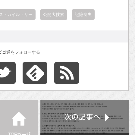
ス・カイル・リー
公開大捜索
記憶喪失
ゴゴ通をフォローする