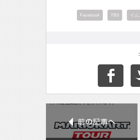
Facebook
TBS
イム