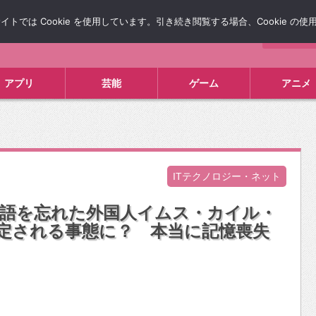
では Cookie を使用しています。引き続き閲覧する場合、Cookie の
について
広告掲載について
お問い合わせ
タレコミ
アプリ
芸能
ゲーム
アニメ
ITテクノロジー・ネット
英語を忘れた外国人イムス・カイル・
で特定される事態に？ 本当に記憶喪失