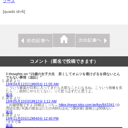
ソース
[quads id=6]
コメント（匿名で投稿できます）
3 thoughts on “19歳の女子大生 若くしてオムツを着けざるを得ないとん
でもない事情（追記）”
匿名
より:
18年04月12日11時05分 11:05 AM
こういう麻薬が日本に入ってきたら大変なことになるね。こういう画像を見
たら「」絶対にやりたくない」って思うはずだと思うよ。
返信
匿名
より:
18年05月10日01時12分 1:12 AM
これ嘘情報ですよ 詳細はこっち→
https://news.tvbs.com.tw/fun/843341
(台
湾語注意) 写真の彼女はただのABDL(おむつ愛好家) 薬物とは関係ない
返信
匿名
より:
18年11月03日12時40分 12:40 PM
↑オチで草
返信