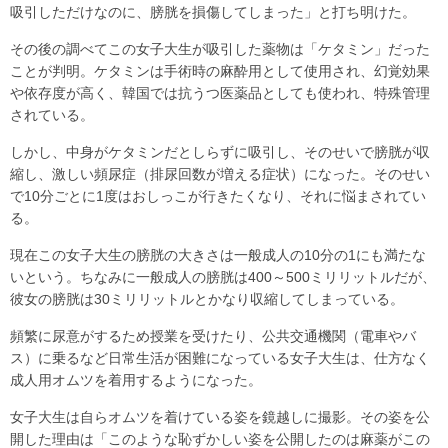
吸引しただけなのに、膀胱を損傷してしまった」と打ち明けた。
その後の調べてこの女子大生が吸引した薬物は「ケタミン」だった
ことが判明。ケタミンは手術時の麻酔用として使用され、幻覚効果
や依存度が高く、韓国では抗うつ医薬品としても使われ、特殊管理
されている。
しかし、中身がケタミンだとしらずに吸引し、そのせいで膀胱が収
縮し、激しい頻尿症（排尿回数が増える症状）になった。そのせい
で10分ごとに1度はおしっこが行きたくなり、それに悩まされてい
る。
現在この女子大生の膀胱の大きさは一般成人の10分の1にも満たな
いという。ちなみに一般成人の膀胱は400～500ミリリットルだが、
彼女の膀胱は30ミリリットルとかなり収縮してしまっている。
頻繁に尿意がするため授業を受けたり、公共交通機関（電車やバ
ス）に乗るなど日常生活が困難になっている女子大生は、仕方なく
成人用オムツを着用するようになった。
女子大生は自らオムツを着けている姿を鏡越しに撮影。その姿を公
開した理由は「このような恥ずかしい姿を公開したのは麻薬がこの