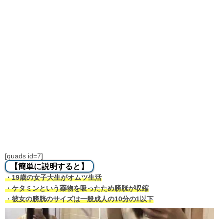
[quads id=7]
【簡単に説明すると】
・19歳の女子大生がオムツ生活
・ケタミンという薬物を吸ったため膀胱が収縮
・彼女の膀胱のサイズは一般成人の10分の1以下