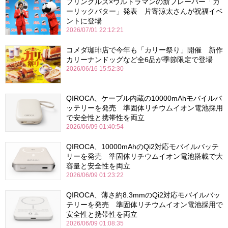
プリングルズ×ウルトラマンの新フレーバー「ガ
ーリックバター」発表 片寄涼太さんが祝福イベ
ントに登場
2026/07/01 22:12:21
コメダ珈琲店で今年も「カリー祭り」開催 新作
カリーナンドッグなど全6品が季節限定で登場
2026/06/16 15:52:30
QIROCA、ケーブル内蔵の10000mAhモバイルバ
ッテリーを発売 準固体リチウムイオン電池採用
で安全性と携帯性を両立
2026/06/09 01:40:54
QIROCA、10000mAhのQi2対応モバイルバッテ
リーを発売 準固体リチウムイオン電池搭載で大
容量と安全性を両立
2026/06/09 01:23:22
QIROCA、薄さ約8.3mmのQi2対応モバイルバッ
テリーを発売 準固体リチウムイオン電池採用で
安全性と携帯性を両立
2026/06/09 01:08:35