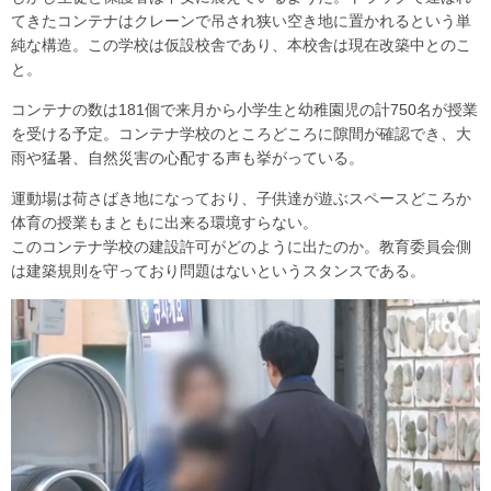
てきたコンテナはクレーンで吊され狭い空き地に置かれるという単
純な構造。この学校は仮設校舎であり、本校舎は現在改築中とのこ
と。
コンテナの数は181個で来月から小学生と幼稚園児の計750名が授業
を受ける予定。コンテナ学校のところどころに隙間が確認でき、大
雨や猛暑、自然災害の心配する声も挙がっている。
運動場は荷さばき地になっており、子供達が遊ぶスペースどころか
体育の授業もまともに出来る環境すらない。
このコンテナ学校の建設許可がどのように出たのか。教育委員会側
は建築規則を守っており問題はないというスタンスである。