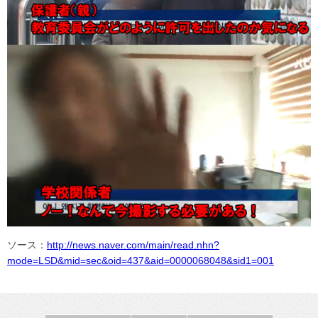
ソース：
http://news.naver.com/main/read.nhn?
mode=LSD&mid=sec&oid=437&aid=0000068048&sid1=001