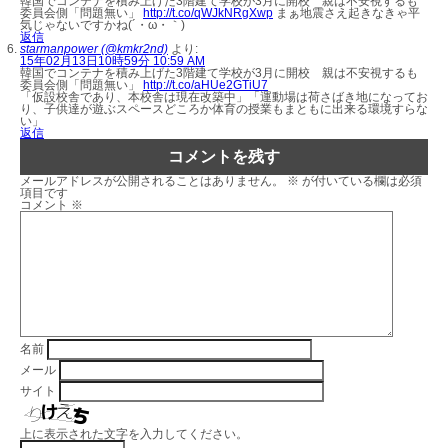
韓国でコンテナを積み上げた3階建て学校が3月に開校 親は不安視するも
委員会側「問題無い」
http://t.co/qWJkNRgXwp
まぁ地震さえ起きなきゃ平
気じゃないですかね(´・ω・｀)
返信
starmanpower (@kmkr2nd)
より:
15年02月13日10時59分 10:59 AM
韓国でコンテナを積み上げた3階建て学校が3月に開校 親は不安視するも
委員会側「問題無い」
http://t.co/aHUe2GTiU7
「仮設校舎であり、本校舎は現在改築中」「運動場は荷さばき地になってお
り、子供達が遊ぶスペースどころか体育の授業もまともに出来る環境すらな
い」
返信
コメントを残す
メールアドレスが公開されることはありません。
※
が付いている欄は必須
項目です
コメント
※
名前
メール
サイト
上に表示された文字を入力してください。