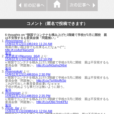
コメント（匿名で投稿できます）
6 thoughts on “韓国でコンテナを積み上げた3階建て学校が3月に開校 親
は不安視するも委員会側「問題無い」”
@morimemo
より:
15年02月12日11時24分 11:24 AM
地震の無い国は何でも出来るんだなぁ〜(^^;;
http://t.co/6zFIlaGzh9
返信
黒野黒須 (@kurono_964)
より:
15年02月12日12時10分 12:10 PM
» 韓国でコンテナを積み上げた3階建て学校が3月に開校 親は不安視するも
委員会側「問題無い」
http://t.co/NGuhvZ46xr
返信
@sengokuki
より:
15年02月12日14時30分 2:30 PM
» 韓国でコンテナを積み上げた3階建て学校が3月に開校 親は不安視するも
委員会側「問題無い」
http://t.co/7pX6lofNSp
これ許可出した教育委員会凄いなｗｗｗ
子供が死ぬような事だけは無いように願う。
返信
@seisosan
より:
15年02月12日14時35分 2:35 PM
» 韓国でコンテナを積み上げた3階建て学校が3月に開校 親は不安視するも
委員会側「問題無い」
http://t.co/O9e7HnKFtU
返信
@toto_6w
より:
15年02月13日00時04分 12:04 AM