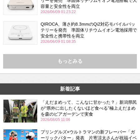
リーを発売 準固体リチウムイオン電池搭載で大
容量と安全性を両立
2026/06/09 01:23:22
QIROCA、薄さ約8.3mmのQi2対応モバイルバッ
テリーを発売 準固体リチウムイオン電池採用で
安全性と携帯性を両立
2026/06/09 01:08:35
もっとみる
新着記事
「えだまめって、こんなに甘かった？」新潟県民
が“県外に出したくないほど食べる”極上えだまめ
を森のビアガーデンで実食
2026/08/05 11:06
プリングルズ×ウルトラマンの新フレーバー「ガ
ーリックバター」発表 片寄涼太さんが祝福イベ